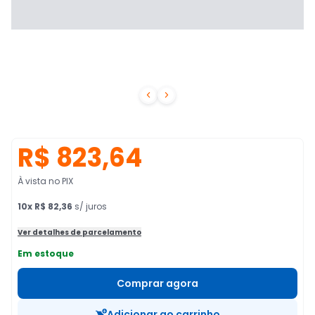


R$ 823,64
À vista no PIX
10
x
R$ 82,36
s/ juros
Ver detalhes de parcelamento
Em estoque
Comprar agora
Adicionar ao carrinho