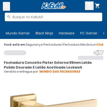



Buscar produtos


Enviar para:
Digite o CEP
Mundo Gamer
Black Ninja
Hardware
PC Gamer
C

Olá. Acesse sua conta
Você está em:
Segurança
>
Fechaduras
>
Fechadura Mecânica
>
Códi


ENTRE

Departamentos
Fechadura Conceito Pieter Externa 55mm Latão
CADASTRE-SE
Cupons

Polido Dourado E Latão Acetinado Lockwell
Vendido e entregue por:
MUNDO DAS FECHADURAS
Mais Vendidos

Ativar tradutor em libras
