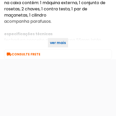
na caixa contém: 1 máquina externa, 1 conjunto de
rosetas, 2 chaves, 1 contra testa, 1 par de
maçanetas, 1 cilindro
acompanha parafusos.
especificações técnicas
fechadura conceito pieter externa 55mm latão
ver mais
polido dourado e latão acetinado lockwell

CONSULTE FRETE