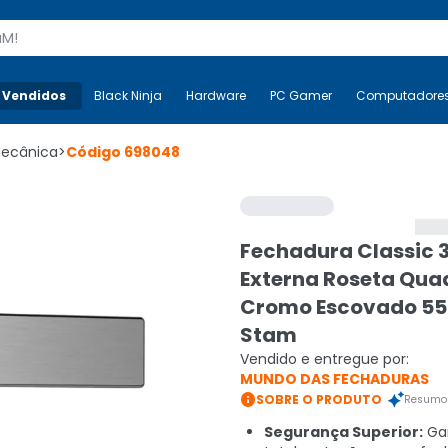
s
 Vendidos
Mais-v-
Black Ninja
Black Ninja
Hardware
Hardware
PC Gamer
PC Gamer
Computadore
Co
Mecânica
>
Código
698048
Fechadura Classic 
Externa Roseta Qu
Cromo Escovado 
Stam
Vendido e entregue por:
MUNDO DAS FECHADURAS

SOBRE O PRODUTO
Resumo 
Segurança Superior:
Ga