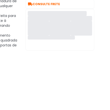
hadura de

CONSULTE FRETE
qualquer
eita para
te à
urando
mento
 quadrada
 portas de