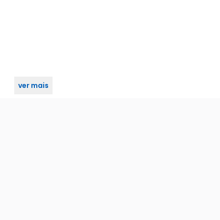
ver mais
ada cromo escovado 55mm stam