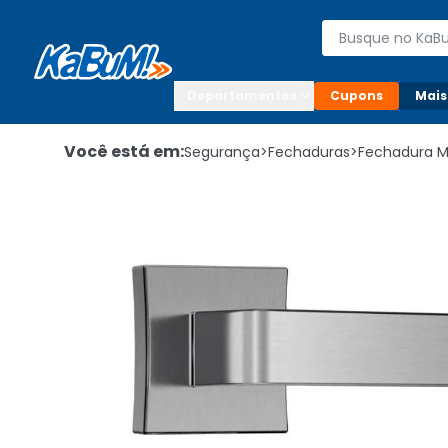
Enviar para:

Buscar produto
Digite o CEP

Departamentos
Cupons
Mais
Você está em:
Segurança
>
Fechaduras
>
Fechadura 