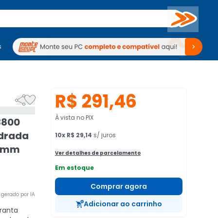
Buscar
s
mputadores
Periféricos
Periféricos
TV
Venda no KaBuM!
TV
Venda no KaBuM!
R$ 291,46


À vista no PIX
3800
adrada
10
x
R$ 29,14
s/ juros
55mm
Ver detalhes de parcelamento
Em estoque
Comprar agora
gerado por IA
Adicionar ao carrinho
ranta