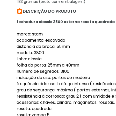
1133 gramas (bruto com embalagem)

DESCRIÇÃO DO PRODUTO
fechadura classic 3800 externa roseta quadra
marca: stam
acabamento: escovado
distância da broca: 55mm
modelo: 3800
linha: classic
folha da porta: 25mm a 40mm
numero de segredos: 3100
indicação de uso: portas de madeira
frequência dde uso: tráfego intenso ( residências, 
grau de segurança: máxima ( portas externas, in
ressistência à corrosão: grau 2 ( com umidade e 
acessórios: chaves, cilindro, maçanetas, rosetas,
roseta: quadrada
roseta: zamac 5