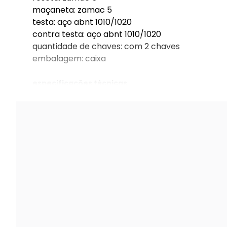
maçaneta: zamac 5
testa: aço abnt 1010/1020
contra testa: aço abnt 1010/1020
quantidade de chaves: com 2 chaves
embalagem: caixa
especificações técnicas
fechadura classic 3800 externa roseta quadr