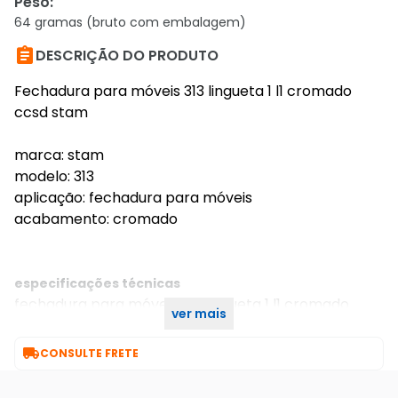
Peso
:
64 gramas (bruto com embalagem)

DESCRIÇÃO DO PRODUTO
Fechadura para móveis 313 lingueta 1 l1 cromado
ccsd stam
marca: stam
modelo: 313
aplicação: fechadura para móveis
acabamento: cromado
especificações técnicas
fechadura para móveis 313 lingueta 1 l1 cromado
ver mais
ccsd stam

CONSULTE FRETE