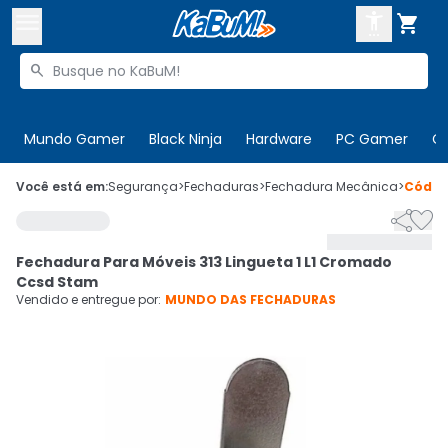



Buscar produtos


Enviar para:
Digite o CEP
Mundo Gamer
Black Ninja
Hardware
PC Gamer
C

Olá. Acesse sua conta
Você está em:
Segurança
>
Fechaduras
>
Fechadura Mecânica
>
Códi


ENTRE

Departamentos
Fechadura Para Móveis 313 Lingueta 1 L1 Cromado
CADASTRE-SE
Cupons

Ccsd Stam
Vendido e entregue por:
MUNDO DAS FECHADURAS
Mais Vendidos

Ativar tradutor em libras
