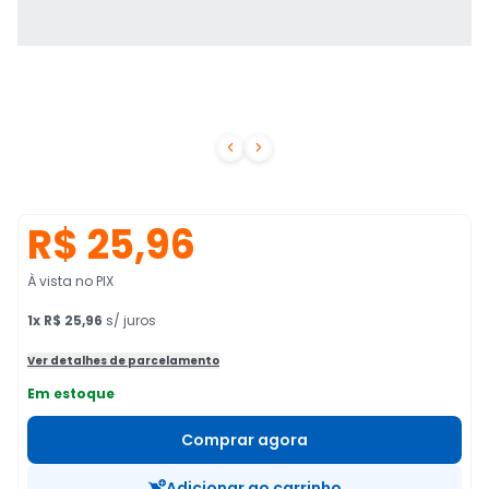


R$ 25,96
À vista no PIX
1
x
R$ 25,96
s/ juros
Ver detalhes de parcelamento
Em estoque
Comprar agora
Adicionar ao carrinho