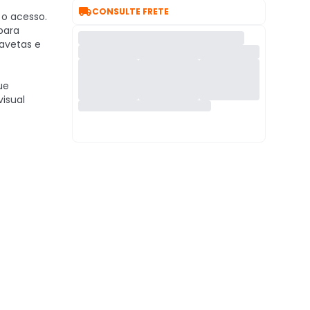

CONSULTE FRETE
 o acesso.
para
gavetas e
ue
visual