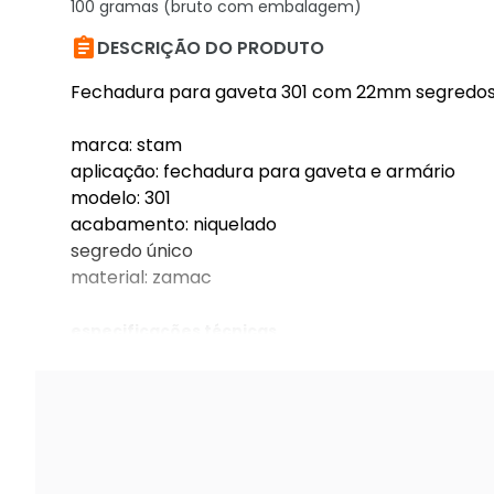
100 gramas (bruto com embalagem)

DESCRIÇÃO DO PRODUTO
Fechadura para gaveta 301 com 22mm segredos ig
marca: stam
aplicação: fechadura para gaveta e armário
modelo: 301
acabamento: niquelado
segredo único
material: zamac
especificações técnicas
fechadura para gaveta 301 com 22mm segredos i