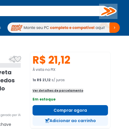
Buscar
s
mputadores
Periféricos
Periféricos
TV
Venda no KaBuM!
TV
Venda no KaBuM!
R$ 21,12


À vista no PIX
veta
redos
1
x
R$ 21,12
s/ juros
do
Ver detalhes de parcelamento
Em estoque
Comprar agora
gerado por IA
Adicionar ao carrinho
chave