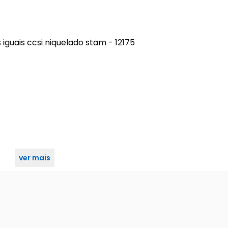
uais ccsi niquelado stam - 12175
ver mais
guais ccsi niquelado stam