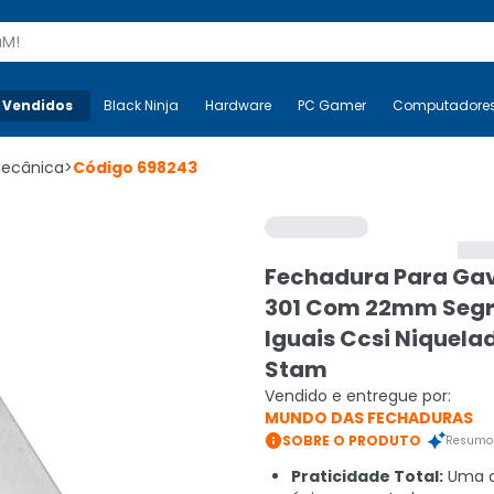
s
 Vendidos
Mais-v-
Black Ninja
Black Ninja
Hardware
Hardware
PC Gamer
PC Gamer
Computadore
Co
Mecânica
>
Código
698243
Fechadura Para Ga
301 Com 22mm Seg
Iguais Ccsi Niquela
Stam
Vendido e entregue por:
MUNDO DAS FECHADURAS

SOBRE O PRODUTO
Resumo 
Praticidade Total:
Uma 