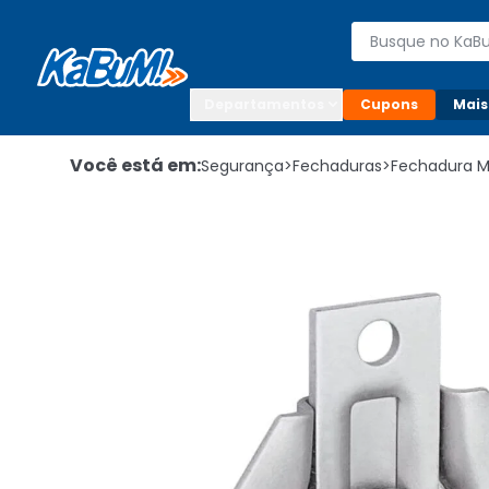
Enviar para:

Buscar produto
Digite o CEP

Departamentos
Cupons
Mais
Você está em:
Segurança
>
Fechaduras
>
Fechadura 