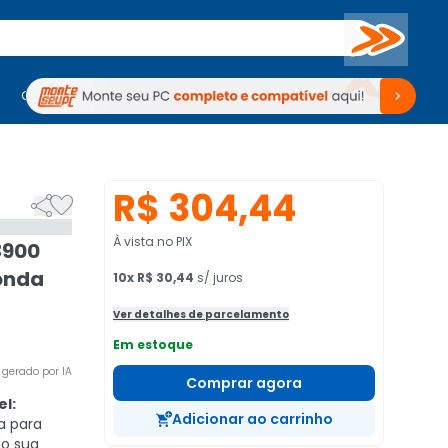
Buscar
PC Gamer
Computadores
Computadores
Periféricos
Periféricos
TV
Venda no KaBuM!
TV
Venda no KaBuM!
R$ 304,44


À vista no PIX
3900
onda
10
x
R$ 30,44
s/ juros
Ver detalhes de parcelamento
Em estoque
gerado por IA
Comprar agora
l:
Adicionar ao carrinho
a para
do sua