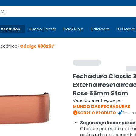
s
 Vendidos
Mais-v-
Mundo Gamer
Mundo Gamer
Black Ninja
Black Ninja
Hardware
Hardware
PC Gamer
Mecânica
>
Código
698267
Fechadura Classic 
Externa Roseta Red
Rose 55mm Stam
Vendido e entregue por:
MUNDO DAS FECHADURAS

SOBRE O PRODUTO
Resumo 
Segurança Incomparáve
Oferece proteção máxim
portas externas, garantin