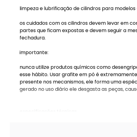
limpeza e lubrificação de cilindros para modelos
os cuidados com os cilindros devem levar em c
partes que ficam expostas e devem seguir a me
fechadura.
importante:
nunca utilize produtos químicos como desengrip
esse hábito. Usar grafite em pó é extremamente
presente nos mecanismos, ele forma uma espécie
gerado no uso diário ele desgasta as peças, causa
especificações técnicas
fechadura classic 3900 externa roseta redond