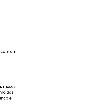
o com um
is meses,
uma das
rinco e