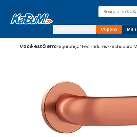
Enviar para:

Buscar produto
Digite o CEP

Departamentos
Cupons
Mais
Você está em:
Segurança
>
Fechaduras
>
Fechadura 