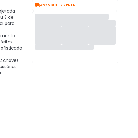

CONSULTE FRETE
ojetada
au 3 de
al para
amento
feitos
ofisticado
 2 chaves
essários
 e