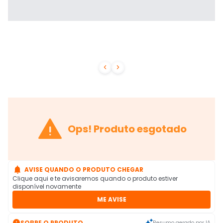



Ops! Produto esgotado

AVISE QUANDO O PRODUTO CHEGAR
Clique aqui e te avisaremos quando o produto estiver
disponível novamente
ME AVISE

SOBRE O PRODUTO
Resumo gerado por IA