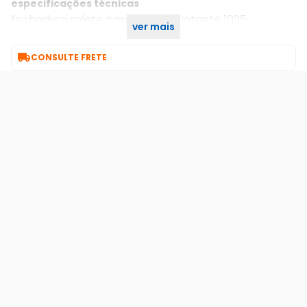
especificações técnicas
fechadura rolete para porta pivotante 1025
ver mais
banheiro roseta quadrada preta 45mm stam

CONSULTE FRETE