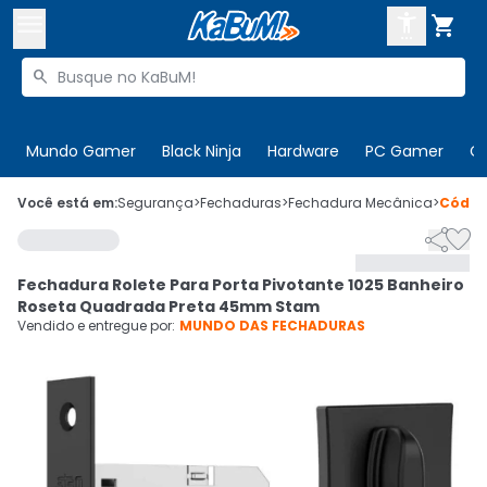



Buscar produtos


Enviar para:
Digite o CEP
Mundo Gamer
Black Ninja
Hardware
PC Gamer
C

Olá. Acesse sua conta
Você está em:
Segurança
>
Fechaduras
>
Fechadura Mecânica
>
Códi


ENTRE

Departamentos
Fechadura Rolete Para Porta Pivotante 1025 Banheiro
CADASTRE-SE
Cupons

Roseta Quadrada Preta 45mm Stam
Vendido e entregue por:
MUNDO DAS FECHADURAS
Mais Vendidos

Ativar tradutor em libras
