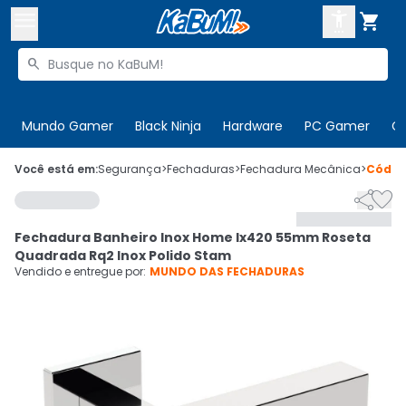



Buscar produtos


Enviar para:
Digite o CEP
Mundo Gamer
Black Ninja
Hardware
PC Gamer
C

Olá. Acesse sua conta
Você está em:
Segurança
>
Fechaduras
>
Fechadura Mecânica
>
Códi


ENTRE

Departamentos
Fechadura Banheiro Inox Home Ix420 55mm Roseta
CADASTRE-SE
Cupons

Quadrada Rq2 Inox Polido Stam
Vendido e entregue por:
MUNDO DAS FECHADURAS
Mais Vendidos

Ativar tradutor em libras
