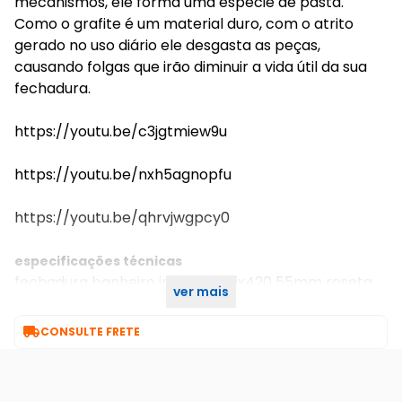
mecanismos, ele forma uma espécie de pasta.
Como o grafite é um material duro, com o atrito
gerado no uso diário ele desgasta as peças,
causando folgas que irão diminuir a vida útil da sua
fechadura.
https://youtu.be/c3jgtmiew9u
https://youtu.be/nxh5agnopfu
https://youtu.be/qhrvjwgpcy0
especificações técnicas
fechadura banheiro inox home ix420 55mm roseta
ver mais
quadrada rq2 inox polido stam

CONSULTE FRETE