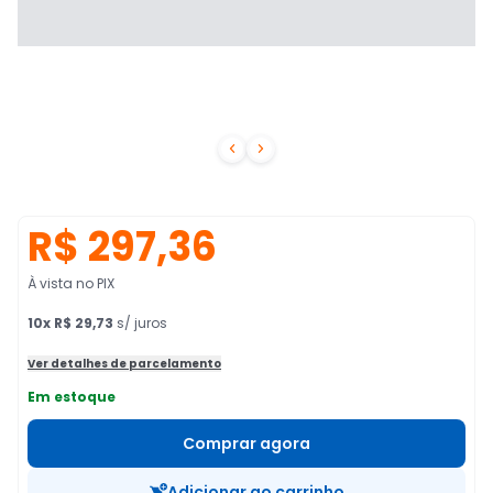


R$ 297,36
À vista no PIX
10
x
R$ 29,73
s/ juros
Ver detalhes de parcelamento
Em estoque
Comprar agora
Adicionar ao carrinho