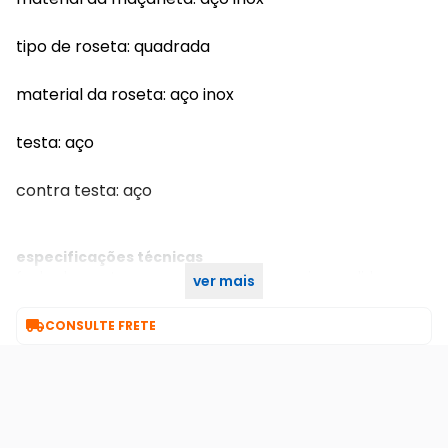
tipo de roseta: quadrada
material da roseta: aço inox
testa: aço
contra testa: aço
especificações técnicas
fechadura externa quadratta 55mm aço inox polido
ver mais
1098900/55 ip arouca

CONSULTE FRETE