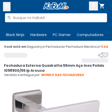



Buscar produtos


Enviar para:
Digite o CEP
Black Ninja
Hardware
PC Gamer
Computadores
P

Olá. Acesse sua conta
Você está em:
Segurança
>
Fechaduras
>
Fechadura Mecânica
>
Códi


ENTRE

Departamentos
Fechadura Externa Quadratta 55mm Aço Inox Polido
CADASTRE-SE
Cupons

1098900/55 Ip Arouca
Vendido e entregue por:
MUNDO DAS FECHADURAS
Mais Vendidos

Ativar tradutor em libras
