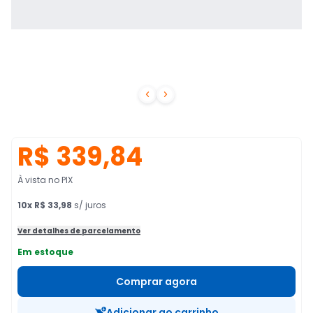


R$ 339,84
À vista no PIX
10
x
R$ 33,98
s/ juros
Ver detalhes de parcelamento
Em estoque
Comprar agora
Adicionar ao carrinho