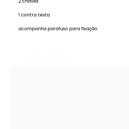
2 chaves
1 contra testa
acompanha parafuso para fixação
especificações técnicas
fechadura interna sofia 55mm cromo escovado