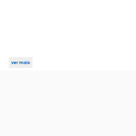
ver mais
 4098585/55-z zce arouca