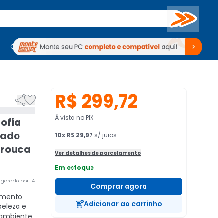
Buscar
PC Gamer
Computadores
Computadores
Periféricos
Periféricos
TV
Venda no KaBuM!
TV
Venda no KaBuM!
R$ 299,72


À vista no PIX
ofia
vado
10
x
R$ 29,97
s/ juros
Arouca
Ver detalhes de parcelamento
Em estoque
gerado por IA
Comprar agora
mento
Adicionar ao carrinho
eleza e
ambiente.