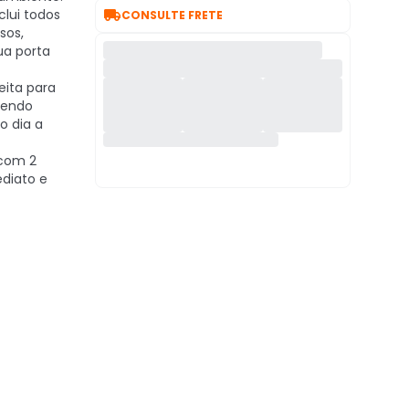

clui todos
CONSULTE FRETE
sos,
ua porta
eita para
cendo
o dia a
com 2
ediato e