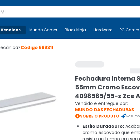
s
 Vendidos
Mais-v-
Mundo Gamer
Mundo Gamer
Black Ninja
Black Ninja
Hardware
Hardware
PC Gamer
Mecânica
>
Código
698311
Fechadura Interna S
55mm Cromo Esco
4098585/55-z Zce 
Vendido e entregue por:
MUNDO DAS FECHADURAS

SOBRE O PRODUTO
Resumo 
Estilo Duradouro:
Acaba
cromo escovado que emb
resiste ao tempo em seu 