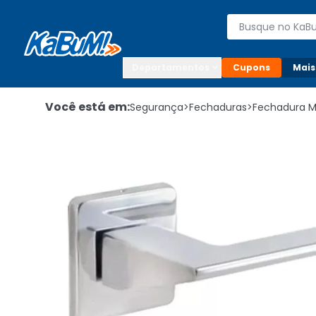
Enviar para:

Buscar produto
Digite o CEP

Departamentos
Cupons
Mais
Você está em:
Segurança
>
Fechaduras
>
Fechadura 