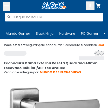



Buscar produtos


Enviar para:
Digite o CEP
Mundo Gamer
Black Ninja
Hardware
PC Gamer
C

Olá. Acesse sua conta
Você está em:
Segurança
>
Fechaduras
>
Fechadura Mecânica
>
Códi


ENTRE

Departamentos
Fechadura Dama Externa Roseta Quadrada 40mm
CADASTRE-SE
Cupons

Escovado 1080901/40-zce Arouca
Vendido e entregue por:
MUNDO DAS FECHADURAS
Mais Vendidos

Ativar tradutor em libras
