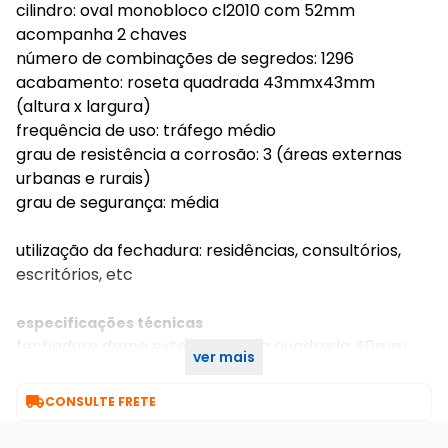
cilindro: oval monobloco cl2010 com 52mm
acompanha 2 chaves
número de combinações de segredos: 1296
acabamento: roseta quadrada 43mmx43mm
(altura x largura)
frequência de uso: tráfego médio
grau de resistência a corrosão: 3 (áreas externas
urbanas e rurais)
grau de segurança: média
utilização da fechadura: residências, consultórios,
escritórios, etc
especificações técnicas
fechadura dama externa roseta quadrada 40mm
ver mais
escovado 1080901/40-zce arouca

CONSULTE FRETE