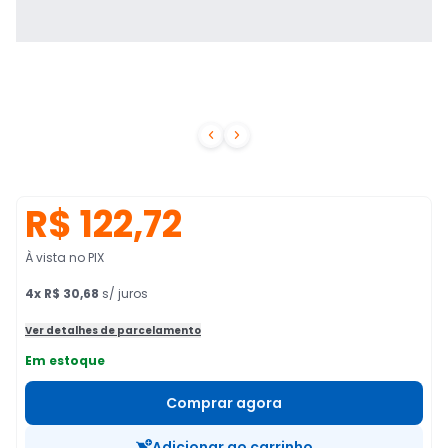


R$ 122,72
À vista no PIX
4
x
R$ 30,68
s/ juros
Ver detalhes de parcelamento
Em estoque
Comprar agora
Adicionar ao carrinho