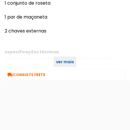
1 conjunto de roseta
1 par de maçaneta
2 chaves externas
especificações técnicas
fechadura victoria externa 55mm máquina curta zbt
ver mais
antique 668449/55-z arouca

CONSULTE FRETE