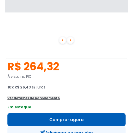


R$ 264,32
À vista no PIX
10
x
R$ 26,43
s/ juros
Ver detalhes de parcelamento
Em estoque
Comprar agora
Adicionar ao carrinho