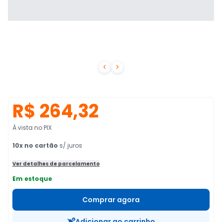


R$ 264,32
À vista no PIX
10
x no cartão
s/ juros
Ver detalhes de parcelamento
Em estoque
Comprar agora
Adicionar ao carrinho