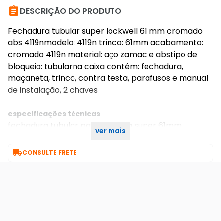

DESCRIÇÃO DO PRODUTO
Fechadura tubular super lockwell 61 mm cromado
abs 4119nmodelo: 4119n trinco: 61mm acabamento:
cromado 4119n material: aço zamac e abstipo de
bloqueio: tubularna caixa contém: fechadura,
maçaneta, trinco, contra testa, parafusos e manual
de instalação, 2 chaves
especificações técnicas
fechadura tubular para divisória super 61mm
ver mais
cromado abs 4119n lockwell

CONSULTE FRETE