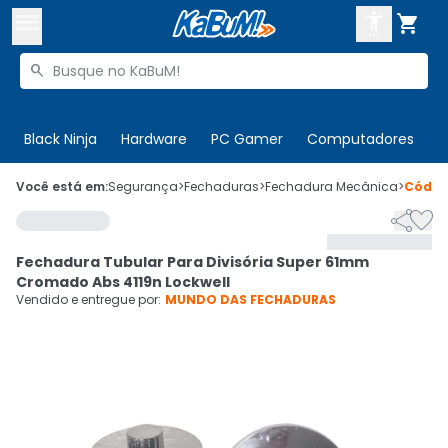



Buscar produtos


Enviar para:
Digite o CEP
Black Ninja
Hardware
PC Gamer
Computadores
P

Olá. Acesse sua conta
Você está em:
Segurança
>
Fechaduras
>
Fechadura Mecânica
>
Códi


ENTRE

Departamentos
Fechadura Tubular Para Divisória Super 61mm
CADASTRE-SE
Cupons

Cromado Abs 4119n Lockwell
Vendido e entregue por:
MUNDO DAS FECHADURAS
Mais Vendidos

Ativar tradutor em libras
