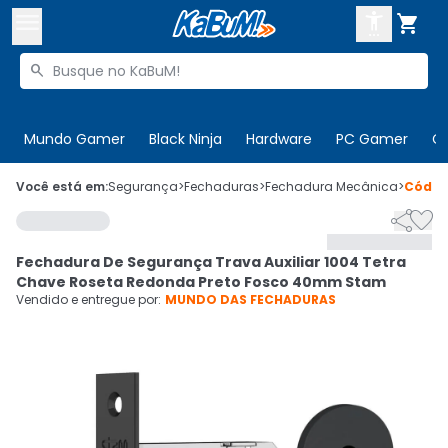



Buscar produtos


Enviar para:
Digite o CEP
Mundo Gamer
Black Ninja
Hardware
PC Gamer
C

Olá. Acesse sua conta
Você está em:
Segurança
>
Fechaduras
>
Fechadura Mecânica
>
Códi


ENTRE

Departamentos
Fechadura De Segurança Trava Auxiliar 1004 Tetra
CADASTRE-SE
Cupons

Chave Roseta Redonda Preto Fosco 40mm Stam
Vendido e entregue por:
MUNDO DAS FECHADURAS
Mais Vendidos

Ativar tradutor em libras
