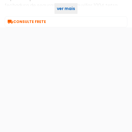
fechadura de segurança trava auxiliar 1004 tetra
ver mais
chave roseta redonda preto fosco 40mm stam

CONSULTE FRETE