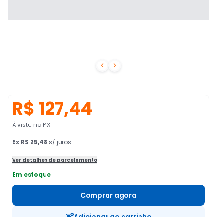


R$ 127,44
À vista no PIX
5
x
R$ 25,48
s/ juros
Ver detalhes de parcelamento
Em estoque
Comprar agora
Adicionar ao carrinho