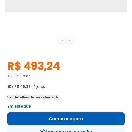


R$ 493,24
À vista no PIX
10
x
R$ 49,32
s/ juros
Ver detalhes de parcelamento
Em estoque
Comprar agora
Adicionar ao carrinho