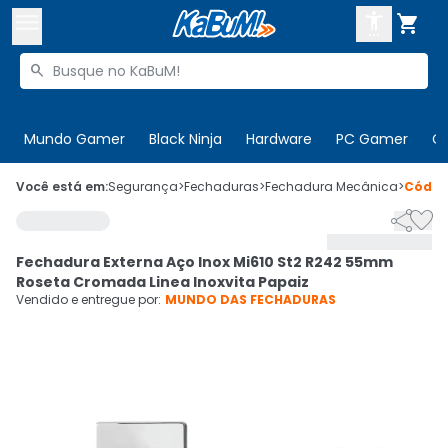



Buscar produtos


Enviar para:
Digite o CEP
Mundo Gamer
Black Ninja
Hardware
PC Gamer
C

Olá. Acesse sua conta
Você está em:
Segurança
>
Fechaduras
>
Fechadura Mecânica
>
Códi


ENTRE

Departamentos
Fechadura Externa Aço Inox Mi610 St2 R242 55mm
CADASTRE-SE
Cupons

Roseta Cromada Linea Inoxvita Papaiz
Vendido e entregue por:
MUNDO DAS FECHADURAS
Mais Vendidos

Ativar tradutor em libras
