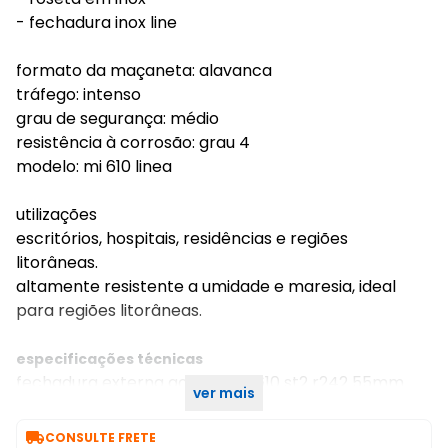
- fechadura inox line
formato da maçaneta: alavanca
tráfego: intenso
grau de segurança: médio
resistência à corrosão: grau 4
modelo: mi 610 linea
utilizações
escritórios, hospitais, residências e regiões
litorâneas.
altamente resistente a umidade e maresia, ideal
para regiões litorâneas.
especificações técnicas
fechadura externa aço inox mi610 st2 r242 55mm
ver mais
roseta cromada linea inoxvita papaiz

CONSULTE FRETE