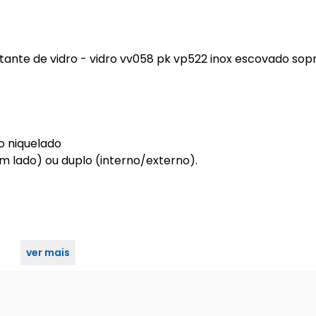
ante de vidro - vidro vv058 pk vp522 inox escovado sop
o niquelado
 lado) ou duplo (interno/externo).
ver mais
ante de vidro - vidro vv058 pk vp522 inox escovado sop