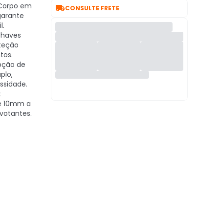
orpo em

CONSULTE FRETE
garante
l.
haves
teção
tos.
ção de
plo,
ssidade.
:
e 10mm a
ivotantes.