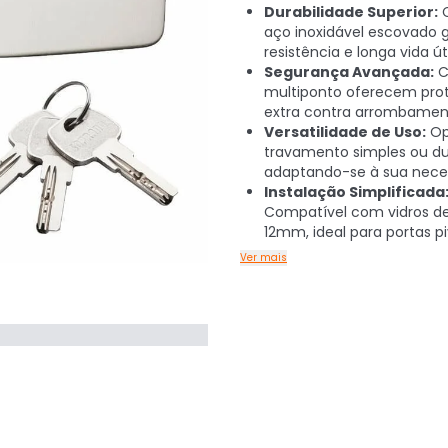
Durabilidade Superior:
C
aço inoxidável escovado 
resistência e longa vida úti
Segurança Avançada:
C
multiponto oferecem pro
extra contra arrombamen
Versatilidade de Uso:
Op
travamento simples ou du
adaptando-se à sua nece
Instalação Simplificada
Compatível com vidros d
12mm, ideal para portas p
Ver mais