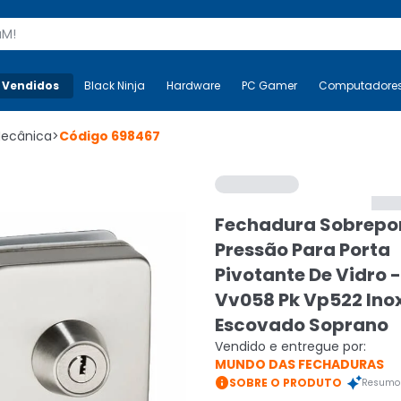
s
 Vendidos
Mais-v-
Black Ninja
Black Ninja
Hardware
Hardware
PC Gamer
PC Gamer
Computadore
Co
Mecânica
>
Código
698467
Fechadura Sobrepo
Pressão Para Porta
Pivotante De Vidro -
Vv058 Pk Vp522 Ino
Escovado Soprano
Vendido e entregue por:
MUNDO DAS FECHADURAS

SOBRE O PRODUTO
Resumo 