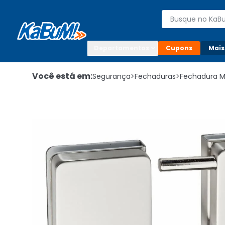
Enviar para:

Buscar produto
Digite o CEP

Departamentos
Cupons
Mais
Você está em:
Segurança
>
Fechaduras
>
Fechadura 