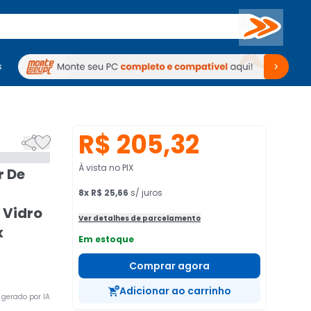
Buscar
s
mputadores
Periféricos
Periféricos
TV
Venda no KaBuM!
TV
Venda no KaBuM!
R$ 205,32


À vista no PIX
r De
8
x
R$ 25,66
s/ juros
 Vidro
Ver detalhes de parcelamento
x
Em estoque
Comprar agora
Adicionar ao carrinho
gerado por IA