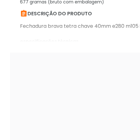
677 gramas (bruto com embalagem)

DESCRIÇÃO DO PRODUTO
Fechadura brava tetra chave 40mm e280 m105 
especificações técnicas
fechadura brava tetra chave 40mm e280 m105 i