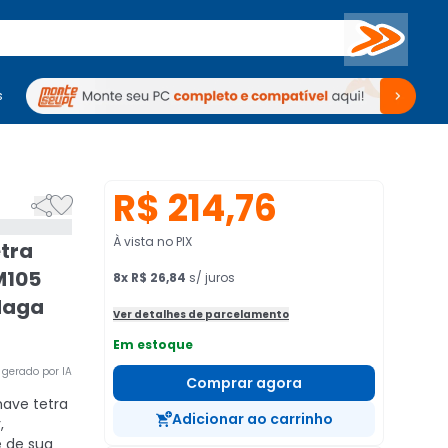
Buscar
s
mputadores
Periféricos
Periféricos
TV
Venda no KaBuM!
TV
Venda no KaBuM!
R$ 214,76


À vista no PIX
tra
M105
8
x
R$ 26,84
s/ juros
Haga
Ver detalhes de parcelamento
Em estoque
gerado por IA
Comprar agora
ave tetra
Adicionar ao carrinho
,
e de sua