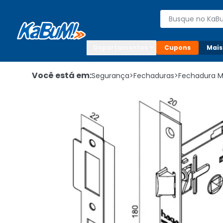
Enviar para:

Buscar produto
Digite o CEP

Departamentos
Cupons
Mais
Você está em:
Segurança
>
Fechaduras
>
Fechadura 