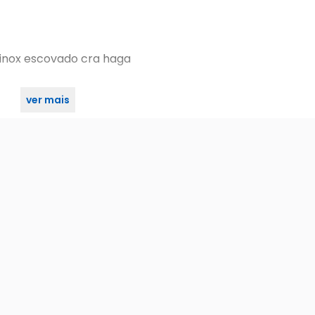
inox escovado cra haga
ver mais
nox escovado cra haga