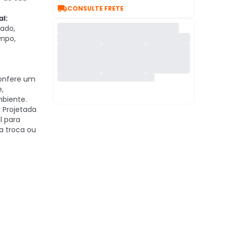

CONSULTE FRETE
l:
ado,
empo,
onfere um
,
mbiente.
:
Projetada
l para
 a troca ou