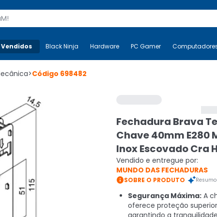
s
 Vendidos
Mais-v-
Black Ninja
Black Ninja
Hardware
Hardware
PC Gamer
PC Gamer
Computadore
Co
Mecânica
>
Código
698482
Fechadura Brava Te
Chave 40mm E280 
Inox Escovado Cra 
Vendido e entregue por:
MUNDO DAS FECHADURAS

SOBRE O PRODUTO
Resumo 
Segurança Máxima:
A ch
oferece proteção superior
garantindo a tranquilidad