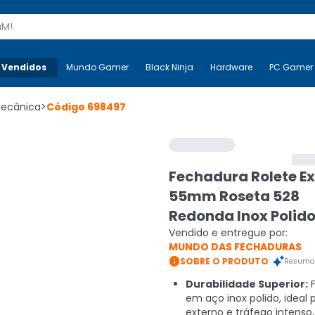
s
 Vendidos
Mais-v-
Mundo Gamer
Mundo Gamer
Black Ninja
Black Ninja
Hardware
Hardware
PC Gamer
Mecânica
>
Código
698497
Fechadura Rolete E
55mm Roseta 528
Redonda Inox Polid
Vendido e entregue por:
MUNDO DAS FECHADURAS

SOBRE O PRODUTO
Resumo 
Durabilidade Superior:
F
em aço inox polido, ideal 
externo e tráfego intenso,