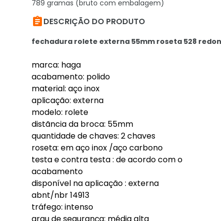
789 gramas (bruto com embalagem)

DESCRIÇÃO DO PRODUTO
fechadura rolete externa 55mm roseta 528 redon
marca: haga
acabamento: polido
material: aço inox
aplicação: externa
modelo: rolete
distãncia da broca: 55mm
quantidade de chaves: 2 chaves
roseta: em aço inox /aço carbono
testa e contra testa : de acordo com o
acabamento
disponível na aplicação : externa
abnt/nbr 14913
tráfego: intenso
grau de segurança: média alta