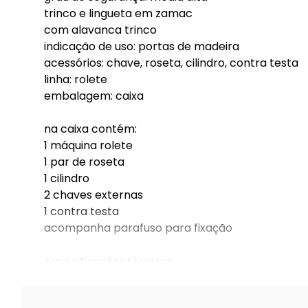
trinco e lingueta em zamac
com alavanca trinco
indicação de uso: portas de madeira
acessórios: chave, roseta, cilindro, contra testa
linha: rolete
embalagem: caixa
na caixa contém:
1 máquina rolete
1 par de roseta
1 cilindro
2 chaves externas
1 contra testa
acompanha parafuso para fixação
especificações técnicas
fechadura rolete externa 55mm roseta 528 redo