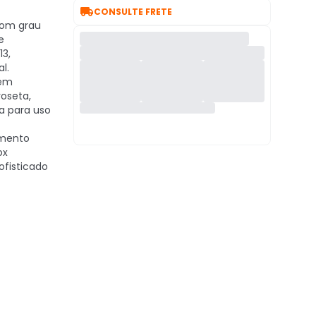

CONSULTE FRETE
om grau
e
13,
l.
em
oseta,
ta para uso
mento
ox
ofisticado