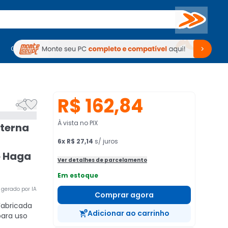
Buscar
PC Gamer
Computadores
Computadores
Periféricos
Periféricos
TV
Venda no KaBuM!
TV
Venda no KaBuM!
R$ 162,84


À vista no PIX
xterna
6
x
R$ 27,14
s/ juros
o Haga
Ver detalhes de parcelamento
Em estoque
gerado por IA
Comprar agora
abricada
Adicionar ao carrinho
para uso