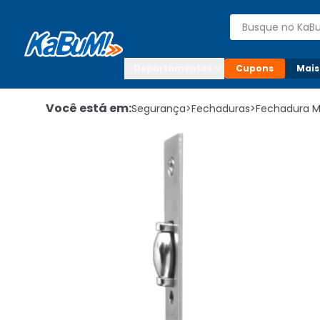
Enviar para:

Buscar produto
Digite o CEP

Departamentos
Cupons
Mais
Você está em:
Segurança
>
Fechaduras
>
Fechadura 