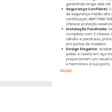
garantindo longa vida útil.
Segurança Confiável:
C
de segurança média alta 
certificação ABNT/NBR 149
oferece proteção essencia
Instalação Facilitada:
V
completa com 2 chaves, r
cilindro e parafusos, pron
em portas de madeira.
Design Elegante:
Acaba
polido e roseta em aço in
proporcionam um visual s
e harmônico à sua porta.
Ver mais