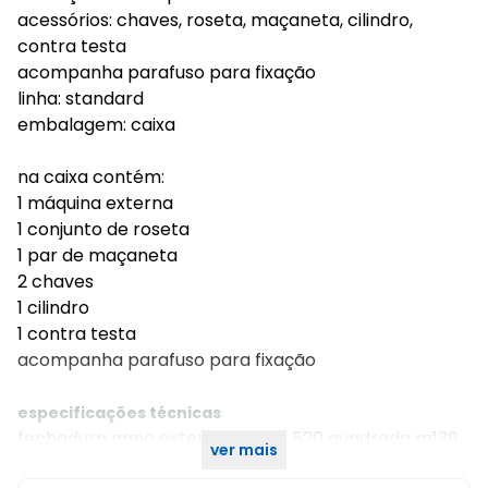
acessórios: chaves, roseta, maçaneta, cilindro,
contra testa
acompanha parafuso para fixação
linha: standard
embalagem: caixa
na caixa contém:
1 máquina externa
1 conjunto de roseta
1 par de maçaneta
2 chaves
1 cilindro
1 contra testa
acompanha parafuso para fixação
especificações técnicas
fechadura nano externa roseta 520 quadrada m139
ver mais
40mm preta haga