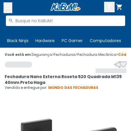



Buscar produtos


Enviar para:
Digite o CEP
Black Ninja
Hardware
PC Gamer
Computadores
P

Olá. Acesse sua conta
Você está em:
Segurança
>
Fechaduras
>
Fechadura Mecânica
>
Códi


ENTRE

Departamentos
Fechadura Nano Externa Roseta 520 Quadrada M139
CADASTRE-SE
Cupons

40mm Preta Haga
Vendido e entregue por:
MUNDO DAS FECHADURAS
Mais Vendidos

Ativar tradutor em libras
