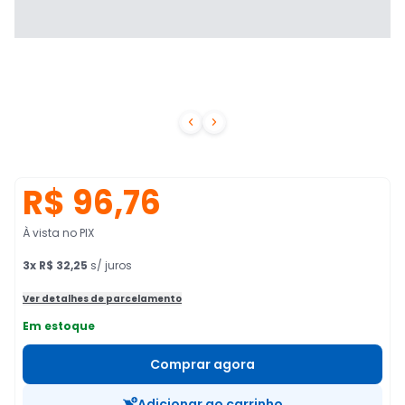


R$ 96,76
À vista no PIX
3
x
R$ 32,25
s/ juros
Ver detalhes de parcelamento
Em estoque
Comprar agora
Adicionar ao carrinho