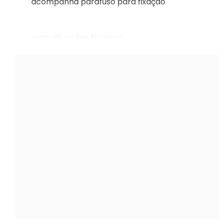
acompanha parafuso para fixação
especificações técnicas
fechadura externa handy antioxy 55mm r528 aç