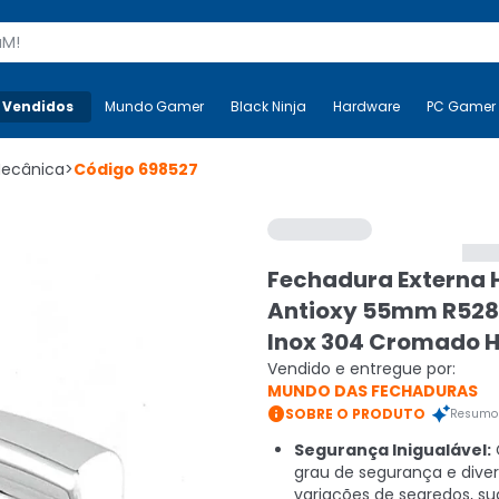
s
 Vendidos
Mais-v-
Mundo Gamer
Mundo Gamer
Black Ninja
Black Ninja
Hardware
Hardware
PC Gamer
Mecânica
>
Código
698527
Fechadura Externa
Antioxy 55mm R528
Inox 304 Cromado 
Vendido e entregue por:
MUNDO DAS FECHADURAS

SOBRE O PRODUTO
Resumo 
Segurança Inigualável:
grau de segurança e dive
variações de segredos, su