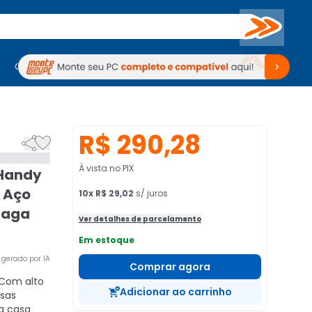
Buscar
PC Gamer
Computadores
Computadores
Periféricos
Periféricos
TV
Venda no KaBuM!
TV
Venda no KaBuM!
R$ 290,28


À vista no PIX
 Handy
 Aço
10
x
R$ 29,02
s/ juros
Haga
Ver detalhes de parcelamento
Em estoque
gerado por IA
Comprar agora
Com alto
Adicionar ao carrinho
rsas
a casa