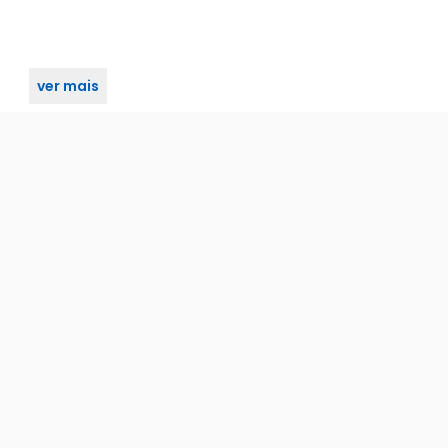
ver mais
o inox 304 cromado haga