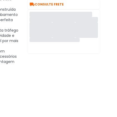

CONSULTE FRETE
nstruída
cabamento
erfeita
ta tráfego
vidade e
 por mais
em
cessórios
ontagem