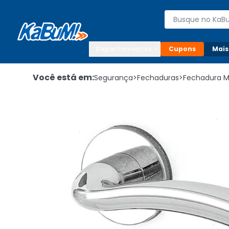
Enviar para:

Buscar produto
Digite o CEP

Departamentos
Cupons
Mais
Você está em:
Segurança
>
Fechaduras
>
Fechadura 