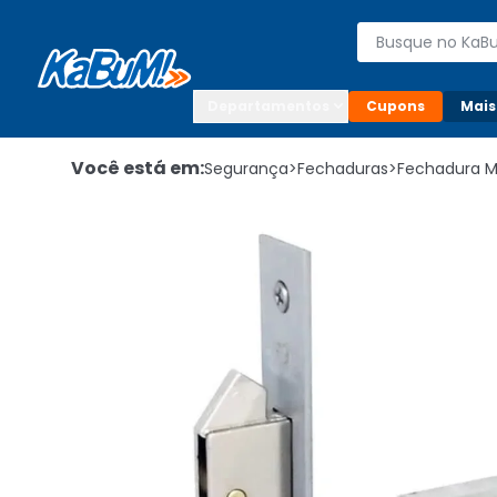
Enviar para:

Buscar produto
Digite o CEP

Departamentos
Cupons
Mais
Você está em:
Segurança
>
Fechaduras
>
Fechadura 