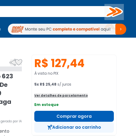
Buscar
s
mputadores
Periféricos
Periféricos
TV
Venda no KaBuM!
TV
Venda no KaBuM!
R$ 127,44


À vista no PIX
 623
 De
5
x
R$ 25,48
s/ juros
9
Ver detalhes de parcelamento
Haga
Em estoque
Comprar agora
gerado por IA
Adicionar ao carrinho
ento