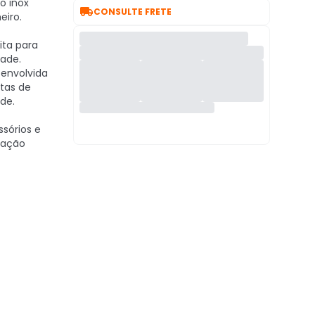
o inox

CONSULTE FRETE
iro.
ita para
ade.
envolvida
tas de
de.
sórios e
lação