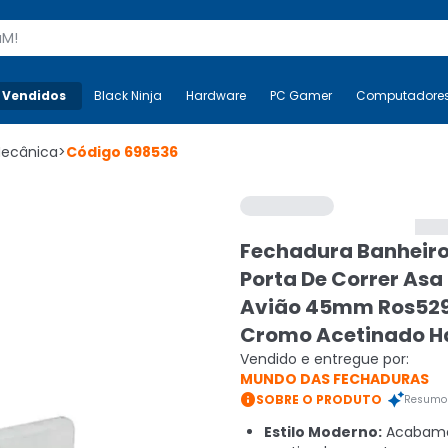
s
 Vendidos
Mais-v-
Black Ninja
Black Ninja
Hardware
Hardware
PC Gamer
PC Gamer
Computadore
Co
Mecânica
>
Código
698536
Fechadura Banheiro
Porta De Correr Asa
Avião 45mm Ros52
Cromo Acetinado 
Vendido e entregue por:
MUNDO DAS FECHADURAS

SOBRE O PRODUTO
Resumo 
Estilo Moderno:
Acabam