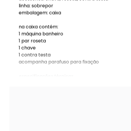
linha: sobrepor
embalagem: caixa
na caixa contém:
1 máquina banheiro
1 par roseta
1 chave
1 contra testa
acompanha parafuso para fixação
especificações técnicas
fechadura banheiro 623 porta de correr asa d