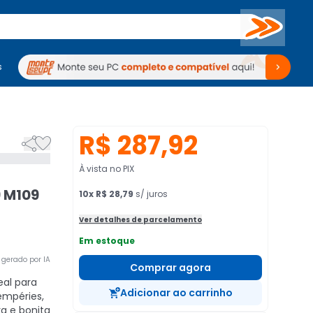
Buscar
s
mputadores
Periféricos
Periféricos
TV
Venda no KaBuM!
TV
Venda no KaBuM!
R$ 287,92


À vista no PIX
9 M109
10
x
R$ 28,79
s/ juros
Ver detalhes de parcelamento
Em estoque
gerado por IA
Comprar agora
eal para
Adicionar ao carrinho
tempéries,
a e bonita