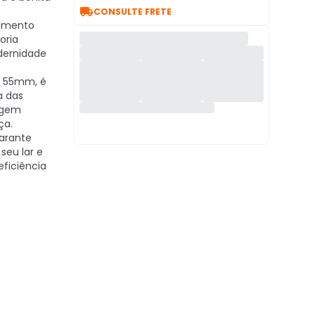

CONSULTE FRETE
amento
oria
dernidade
55mm, é
a das
agem
ça.
arante
seu lar e
ficiência