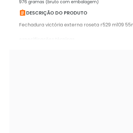
976 gramas (bruto com embalagem)

DESCRIÇÃO DO PRODUTO
Fechadura victória externa roseta r529 m109 5
especificações técnicas
fechadura victória externa roseta r529 m109 5