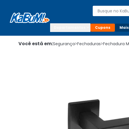
Enviar para:

Buscar produto
Digite o CEP

Departamentos
Cupons
Mais
Você está em:
Segurança
>
Fechaduras
>
Fechadura 