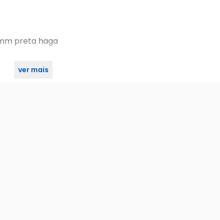
5mm preta haga
ver mais
5mm preta haga