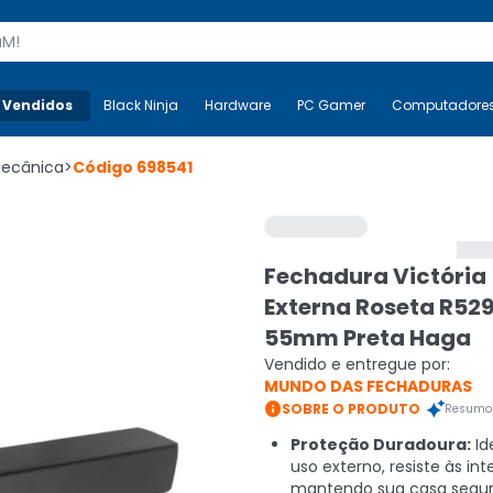
s
 Vendidos
Mais-v-
Black Ninja
Black Ninja
Hardware
Hardware
PC Gamer
PC Gamer
Computadore
Co
Mecânica
>
Código
698541
Fechadura Victória
Externa Roseta R52
55mm Preta Haga
Vendido e entregue por:
MUNDO DAS FECHADURAS

SOBRE O PRODUTO
Resumo 
Proteção Duradoura:
Id
uso externo, resiste às in
mantendo sua casa segur