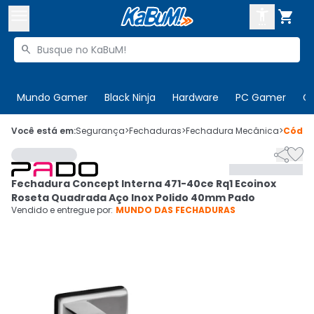



Buscar produtos


Enviar para:
Digite o CEP
Mundo Gamer
Black Ninja
Hardware
PC Gamer
C

Olá. Acesse sua conta
Você está em:
Segurança
>
Fechaduras
>
Fechadura Mecânica
>
Códi


ENTRE

Departamentos
Fechadura Concept Interna 471-40ce Rq1 Ecoinox
CADASTRE-SE
Cupons

Roseta Quadrada Aço Inox Polido 40mm Pado
Vendido e entregue por:
MUNDO DAS FECHADURAS
Mais Vendidos

Ativar tradutor em libras
