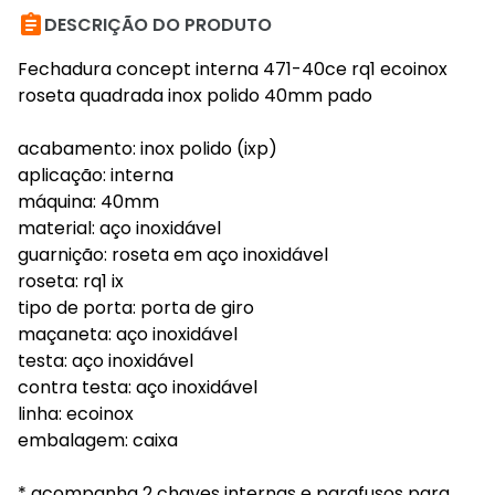

DESCRIÇÃO DO PRODUTO
Fechadura concept interna 471-40ce rq1 ecoinox
roseta quadrada inox polido 40mm pado
acabamento: inox polido (ixp)
aplicação: interna
máquina: 40mm
material: aço inoxidável
guarnição: roseta em aço inoxidável
roseta: rq1 ix
tipo de porta: porta de giro
maçaneta: aço inoxidável
testa: aço inoxidável
contra testa: aço inoxidável
linha: ecoinox
embalagem: caixa
* acompanha 2 chaves internas e parafusos para