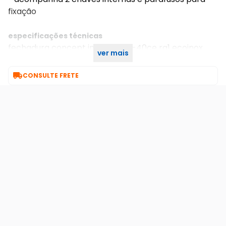
fixação
especificações técnicas
fechadura concept interna 471-40ce rq1 ecoinox
ver mais
roseta quadrada aço inox polido 40mm pado

CONSULTE FRETE