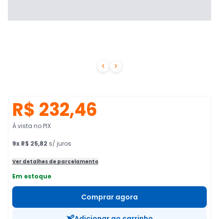


R$ 232,46
À vista no PIX
9
x
R$ 25,82
s/ juros
Ver detalhes de parcelamento
Em estoque
Comprar agora
Adicionar ao carrinho