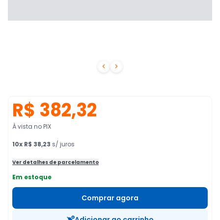


R$ 382,32
À vista no PIX
10
x
R$ 38,23
s/ juros
Ver detalhes de parcelamento
Em estoque
Comprar agora
Adicionar ao carrinho