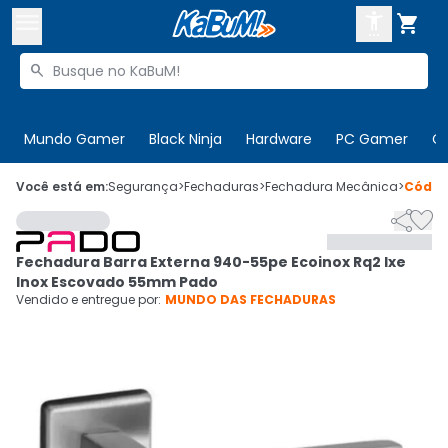



Buscar produtos


Enviar para:
Digite o CEP
Mundo Gamer
Black Ninja
Hardware
PC Gamer
C

Olá. Acesse sua conta
Você está em:
Segurança
>
Fechaduras
>
Fechadura Mecânica
>
Códi


ENTRE

Departamentos
Fechadura Barra Externa 940-55pe Ecoinox Rq2 Ixe
CADASTRE-SE
Cupons

Inox Escovado 55mm Pado
Vendido e entregue por:
MUNDO DAS FECHADURAS
Mais Vendidos

Ativar tradutor em libras
