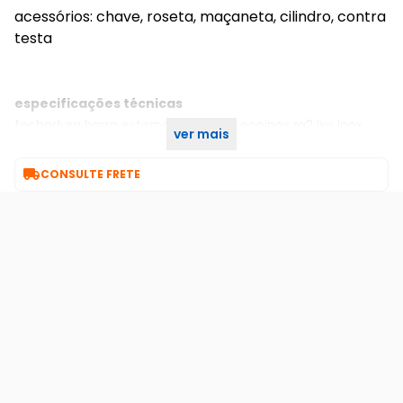
acessórios: chave, roseta, maçaneta, cilindro, contra
testa
especificações técnicas
fechadura barra externa 940-55pe ecoinox rq2 ixe inox
ver mais
escovado 55mm pado

CONSULTE FRETE