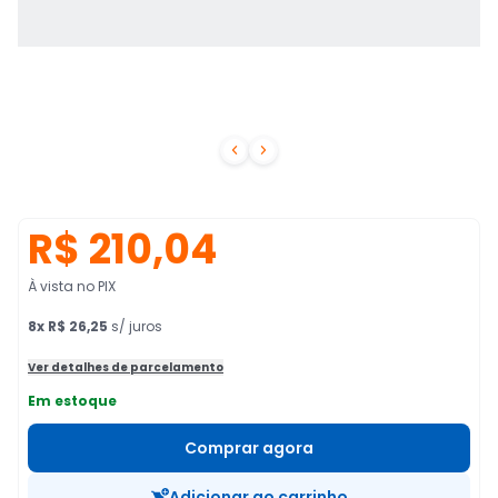


R$ 210,04
À vista no PIX
8
x
R$ 26,25
s/ juros
Ver detalhes de parcelamento
Em estoque
Comprar agora
Adicionar ao carrinho