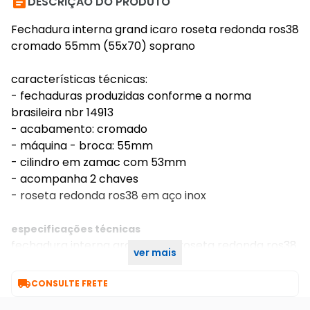

DESCRIÇÃO DO PRODUTO
Fechadura interna grand icaro roseta redonda ros38
cromado 55mm (55x70) soprano
características técnicas:
- fechaduras produzidas conforme a norma
brasileira nbr 14913
- acabamento: cromado
- máquina - broca: 55mm
- cilindro em zamac com 53mm
- acompanha 2 chaves
- roseta redonda ros38 em aço inox
especificações técnicas
fechadura interna grand icaro roseta redonda ros38
ver mais
cromado 55mm (55x70) soprano

CONSULTE FRETE