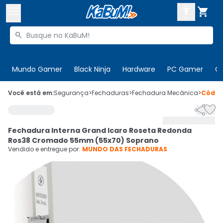



Buscar produtos


Enviar para:
Digite o CEP
Mundo Gamer
Black Ninja
Hardware
PC Gamer
C

Olá. Acesse sua conta
Você está em:
Segurança
>
Fechaduras
>
Fechadura Mecânica
>
Códi


ENTRE

Departamentos
Fechadura Interna Grand Icaro Roseta Redonda
CADASTRE-SE
Cupons

Ros38 Cromado 55mm (55x70) Soprano
Vendido e entregue por:
MUNDO DAS FECHADURAS
Mais Vendidos

Ativar tradutor em libras
