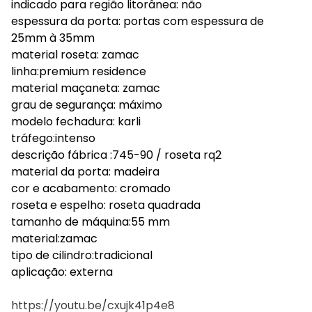
indicado para região litorânea: não
espessura da porta: portas com espessura de
25mm à 35mm
material roseta: zamac
linha:premium residence
material maçaneta: zamac
grau de segurança: máximo
modelo fechadura: karli
tráfego:intenso
descrição fábrica :745-90 / roseta rq2
material da porta: madeira
cor e acabamento: cromado
roseta e espelho: roseta quadrada
tamanho de máquina:55 mm
material:zamac
tipo de cilindro:tradicional
aplicação: externa
https://youtu.be/cxujk41p4e8