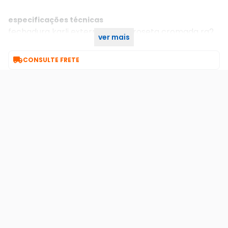
especificações técnicas
fechadura karli externa 55mm roseta cromada rq2
ver mais
745-55pe ctl-55 crp pado

CONSULTE FRETE