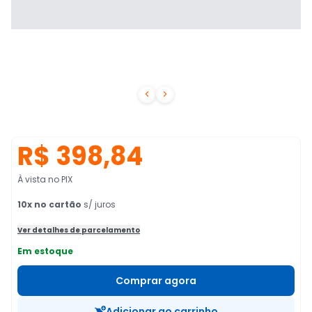


R$ 398,84
À vista no PIX
10
x no cartão
s/ juros
Ver detalhes de parcelamento
Em estoque
Comprar agora
Adicionar ao carrinho