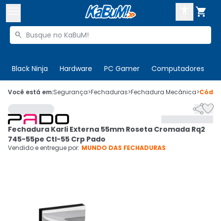



Buscar produtos


Enviar para:
Digite o CEP
Black Ninja
Hardware
PC Gamer
Computadores
P

Olá. Acesse sua conta
Você está em:
Segurança
>
Fechaduras
>
Fechadura Mecânica
>
Códi


ENTRE

Departamentos
Fechadura Karli Externa 55mm Roseta Cromada Rq2
CADASTRE-SE
Cupons

745-55pe Ctl-55 Crp Pado
Vendido e entregue por:
MUNDO DAS FECHADURAS
Mais Vendidos

Ativar tradutor em libras
