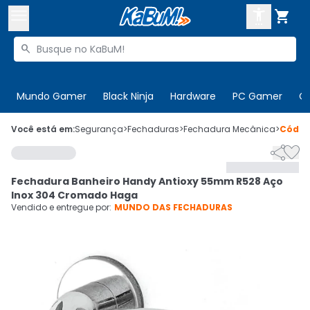



Buscar produtos


Enviar para:
Digite o CEP
Mundo Gamer
Black Ninja
Hardware
PC Gamer
C

Olá. Acesse sua conta
Você está em:
Segurança
>
Fechaduras
>
Fechadura Mecânica
>
Códi


ENTRE

Departamentos
Fechadura Banheiro Handy Antioxy 55mm R528 Aço
CADASTRE-SE
Cupons

Inox 304 Cromado Haga
Vendido e entregue por:
MUNDO DAS FECHADURAS
Mais Vendidos

Ativar tradutor em libras
