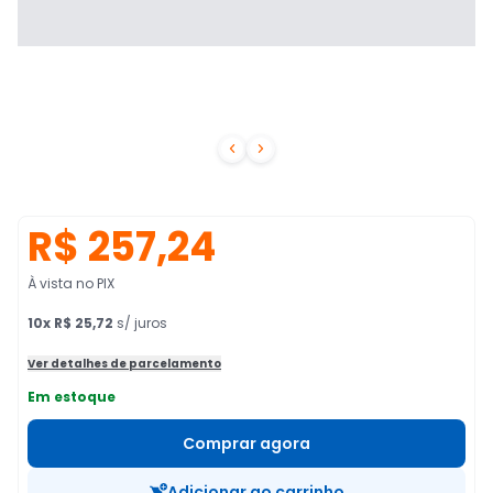


R$ 257,24
À vista no PIX
10
x
R$ 25,72
s/ juros
Ver detalhes de parcelamento
Em estoque
Comprar agora
Adicionar ao carrinho