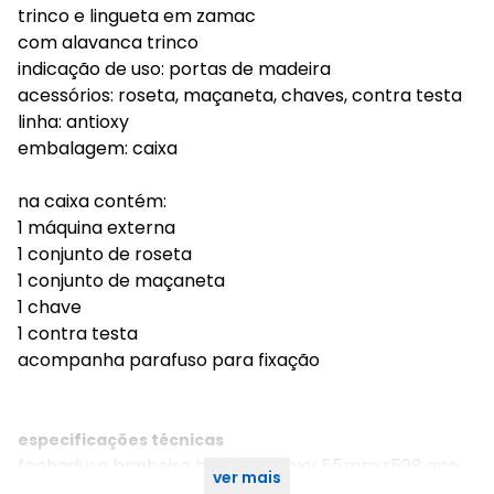
trinco e lingueta em zamac
com alavanca trinco
indicação de uso: portas de madeira
acessórios: roseta, maçaneta, chaves, contra testa
linha: antioxy
embalagem: caixa
na caixa contém:
1 máquina externa
1 conjunto de roseta
1 conjunto de maçaneta
1 chave
1 contra testa
acompanha parafuso para fixação
especificações técnicas
fechadura banheiro handy antioxy 55mm r528 aço
ver mais
inox 304 cromado haga