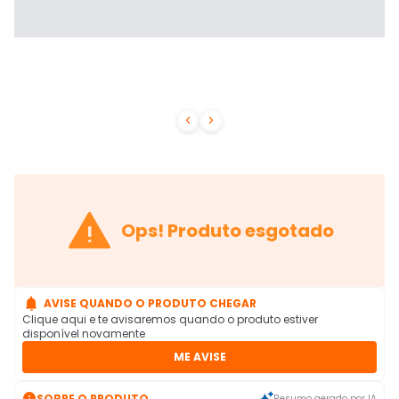



Ops! Produto esgotado

AVISE QUANDO O PRODUTO CHEGAR
Clique aqui e te avisaremos quando o produto estiver
disponível novamente
ME AVISE

SOBRE O PRODUTO
Resumo gerado por IA