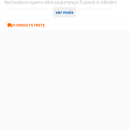
fechadura opera alta segurança 3 pinos e cilindro
multiponto 55mm rq4 201-55ac cel 60 cromado
ver mais
pado

CONSULTE FRETE