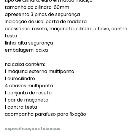
tipo de cilindro: euro em latão maciço
tamanho do cilindro: 60mm
apresenta 3 pinos de segurança
indicação de uso: porta de madiera
acessórios: roseta, maçaneta, cilindro, chave, contra
testa
linha: alta segurança
embalagem: caixa
na caixa contém:
1 máquina externa multiponto
1 eurocilindro
4 chaves multiponto
1 conjunto de roseta
1 par de maçaneta
1 contra testa
acompanha parafuso para fixação
especificações técnicas