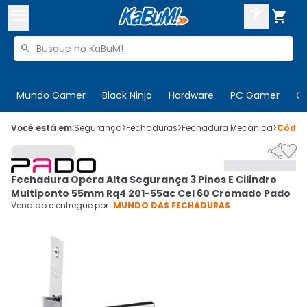



Buscar produtos


Enviar para:
Digite o CEP
Mundo Gamer
Black Ninja
Hardware
PC Gamer
C

Olá. Acesse sua conta
Você está em:
Segurança
>
Fechaduras
>
Fechadura Mecânica
>
Códi


ENTRE

Departamentos
Fechadura Opera Alta Segurança 3 Pinos E Cilindro
CADASTRE-SE
Cupons

Multiponto 55mm Rq4 201-55ac Cel 60 Cromado Pado
Vendido e entregue por:
MUNDO DAS FECHADURAS
Mais Vendidos

Ativar tradutor em libras
