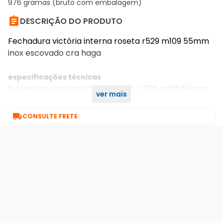
976 gramas (bruto com embalagem)

DESCRIÇÃO DO PRODUTO
Fechadura victória interna roseta r529 m109 55mm
inox escovado cra haga
especificações técnicas
fechadura victória interna roseta r529 m109 55mm
ver mais
inox escovado cra haga

CONSULTE FRETE