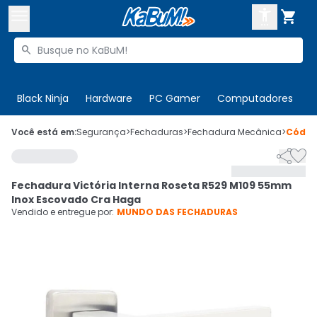



Buscar produtos


Enviar para:
Digite o CEP
Black Ninja
Hardware
PC Gamer
Computadores
P

Olá. Acesse sua conta
Você está em:
Segurança
>
Fechaduras
>
Fechadura Mecânica
>
Códi


ENTRE

Departamentos
Fechadura Victória Interna Roseta R529 M109 55mm
CADASTRE-SE
Cupons

Inox Escovado Cra Haga
Vendido e entregue por:
MUNDO DAS FECHADURAS
Mais Vendidos

Ativar tradutor em libras
