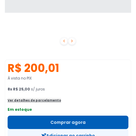


R$ 200,01
À vista no PIX
8
x
R$ 25,00
s/ juros
Ver detalhes de parcelamento
Em estoque
Comprar agora
Adicionar ao carrinho