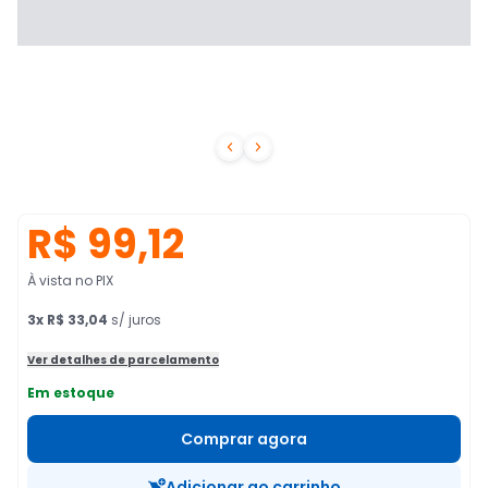


R$ 99,12
À vista no PIX
3
x
R$ 33,04
s/ juros
Ver detalhes de parcelamento
Em estoque
Comprar agora
Adicionar ao carrinho