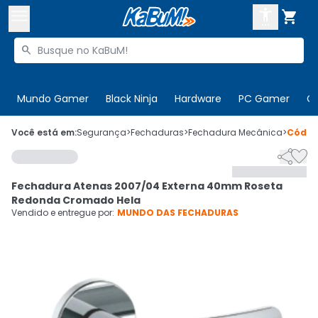



Buscar produtos


Enviar para:
Digite o CEP
Mundo Gamer
Black Ninja
Hardware
PC Gamer
C

Olá. Acesse sua conta
Você está em:
Segurança
>
Fechaduras
>
Fechadura Mecânica
>
Códi


ENTRE

Departamentos
Fechadura Atenas 2007/04 Externa 40mm Roseta
CADASTRE-SE
Cupons

Redonda Cromado Hela
Vendido e entregue por:
MUNDO DAS FECHADURAS
Mais Vendidos

Ativar tradutor em libras
