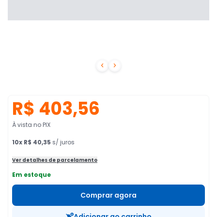


R$ 403,56
À vista no PIX
10
x
R$ 40,35
s/ juros
Ver detalhes de parcelamento
Em estoque
Comprar agora
Adicionar ao carrinho