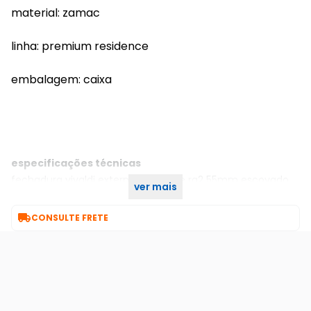
material: zamac
linha: premium residence
embalagem: caixa
especificações técnicas
fechadura vivaldi externa 885-55pe rq2 55mm escovado
ver mais
cra pado

CONSULTE FRETE