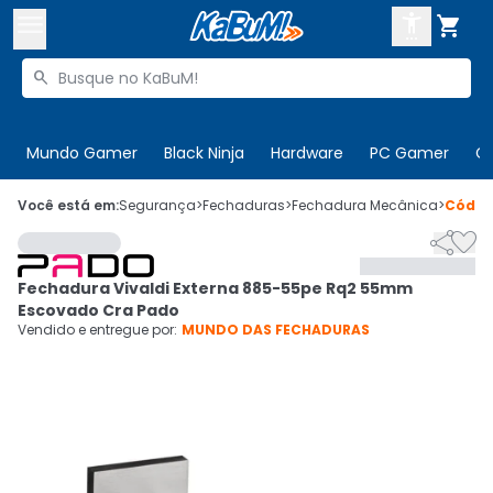



Buscar produtos


Enviar para:
Digite o CEP
Mundo Gamer
Black Ninja
Hardware
PC Gamer
C

Olá. Acesse sua conta
Você está em:
Segurança
>
Fechaduras
>
Fechadura Mecânica
>
Códi


ENTRE

Departamentos
Fechadura Vivaldi Externa 885-55pe Rq2 55mm
CADASTRE-SE
Cupons

Escovado Cra Pado
Vendido e entregue por:
MUNDO DAS FECHADURAS
Mais Vendidos

Ativar tradutor em libras
