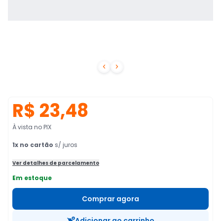


R$ 23,48
À vista no PIX
1
x no cartão
s/ juros
Ver detalhes de parcelamento
Em estoque
Comprar agora
Adicionar ao carrinho