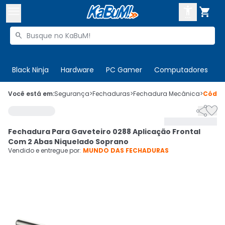



Buscar produtos


Enviar para:
Digite o CEP
Black Ninja
Hardware
PC Gamer
Computadores
P

Olá. Acesse sua conta
Você está em:
Segurança
>
Fechaduras
>
Fechadura Mecânica
>
Códi


ENTRE

Departamentos
Fechadura Para Gaveteiro 0288 Aplicação Frontal
CADASTRE-SE
Cupons

Com 2 Abas Niquelado Soprano
Vendido e entregue por:
MUNDO DAS FECHADURAS
Mais Vendidos

Ativar tradutor em libras
