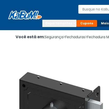
Enviar para:

Buscar produto
Digite o CEP

Departamentos
Cupons
Mais
Você está em:
Segurança
>
Fechaduras
>
Fechadura 