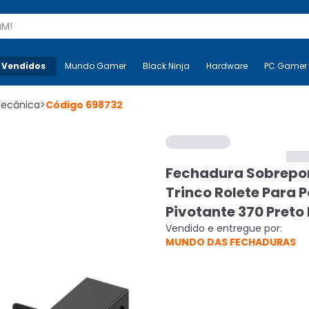
s
 Vendidos
Mais-v-
Mundo Gamer
Mundo Gamer
Black Ninja
Black Ninja
Hardware
Hardware
PC Gamer
Mecânica
>
Código
698732
Fechadura Sobrepo
Trinco Rolete Para 
Pivotante 370 Preto
Vendido e entregue por:
MUNDO DAS FECHADURAS