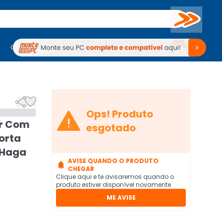
Buscar
PC Gamer
Computadores
Computadores
Periféricos
Periféricos
TV
Venda no KaBuM!
TV
Venda no KaBuM!



Ops! Produto
r Com
esgotado
Porta
 Haga
AVISE QUANDO O PRODUTO

CHEGAR
Clique aqui e te avisaremos quando o
produto estiver disponível novamente
ME AVISE