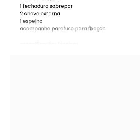
1 fechadura sobrepor
2 chave externa
1 espelho
acompanha parafuso para fixação
especificações técnicas
fechadura sobrepor com trinco rolete para port