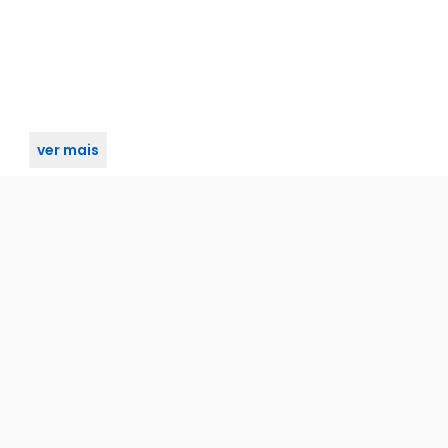
ver mais
a pivotante 370 preto haga