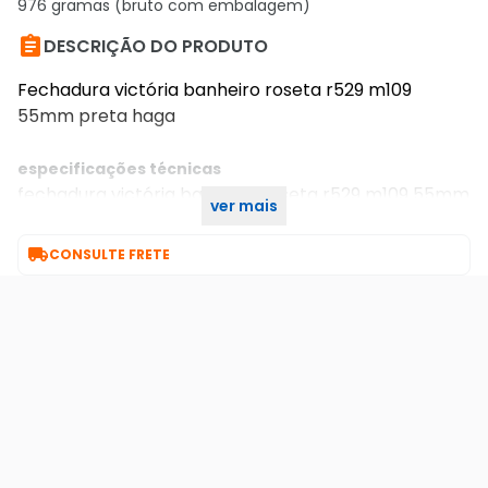
976 gramas (bruto com embalagem)

DESCRIÇÃO DO PRODUTO
Fechadura victória banheiro roseta r529 m109
55mm preta haga
especificações técnicas
fechadura victória banheiro roseta r529 m109 55mm
ver mais
preta haga

CONSULTE FRETE