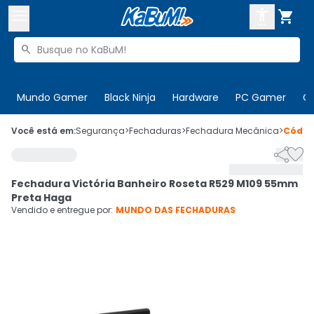



Buscar produtos


Enviar para:
Digite o CEP
Mundo Gamer
Black Ninja
Hardware
PC Gamer
C

Olá. Acesse sua conta
Você está em:
Segurança
>
Fechaduras
>
Fechadura Mecânica
>
Códi


ENTRE

Departamentos
Fechadura Victória Banheiro Roseta R529 M109 55mm
CADASTRE-SE
Cupons

Preta Haga
Vendido e entregue por:
MUNDO DAS FECHADURAS
Mais Vendidos

Ativar tradutor em libras
