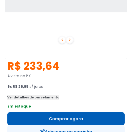


R$ 233,64
À vista no PIX
9
x
R$ 25,95
s/ juros
Ver detalhes de parcelamento
Em estoque
Comprar agora
Adicionar ao carrinho