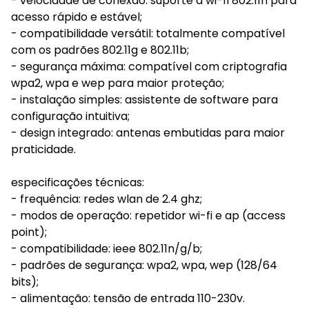
- velocidade de conexão: suporte a wi-fi 802.11n para
acesso rápido e estável;
- compatibilidade versátil: totalmente compatível
com os padrões 802.11g e 802.11b;
- segurança máxima: compatível com criptografia
wpa2, wpa e wep para maior proteção;
- instalação simples: assistente de software para
configuração intuitiva;
- design integrado: antenas embutidas para maior
praticidade.
especificações técnicas:
- frequência: redes wlan de 2.4 ghz;
- modos de operação: repetidor wi-fi e ap (access
point);
- compatibilidade: ieee 802.11n/g/b;
- padrões de segurança: wpa2, wpa, wep (128/64
bits);
- alimentação: tensão de entrada 110-230v.