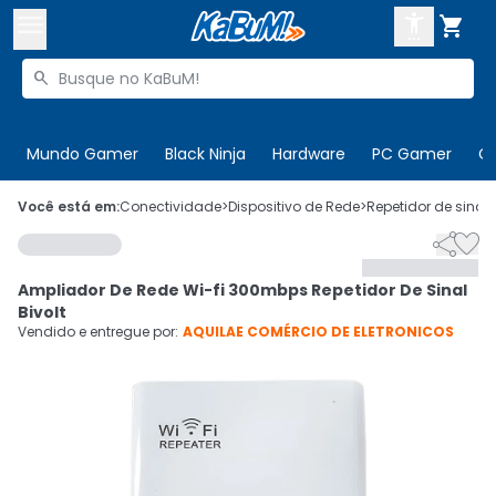



Buscar produtos


Enviar para:
Digite o CEP
Mundo Gamer
Black Ninja
Hardware
PC Gamer
C

Olá. Acesse sua conta
Você está em:
Conectividade
>
Dispositivo de Rede
>
Repetidor de sinal
>


ENTRE

Departamentos
Ampliador De Rede Wi-fi 300mbps Repetidor De Sinal
CADASTRE-SE
Cupons

Bivolt
Vendido e entregue por:
AQUILAE COMÉRCIO DE ELETRONICOS
Mais Vendidos

Ativar tradutor em libras
