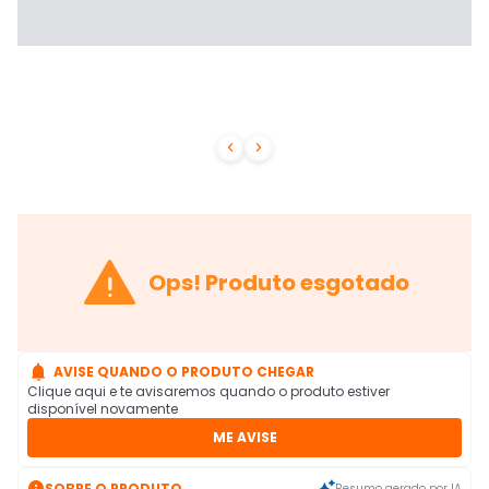



Ops! Produto esgotado

AVISE QUANDO O PRODUTO CHEGAR
Clique aqui e te avisaremos quando o produto estiver
disponível novamente
ME AVISE

SOBRE O PRODUTO
Resumo gerado por IA