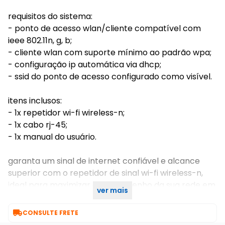
requisitos do sistema:
- ponto de acesso wlan/cliente compatível com
ieee 802.11n, g, b;
- cliente wlan com suporte mínimo ao padrão wpa;
- configuração ip automática via dhcp;
- ssid do ponto de acesso configurado como visível.
itens inclusos:
- 1x repetidor wi-fi wireless-n;
- 1x cabo rj-45;
- 1x manual do usuário.
garanta um sinal de internet confiável e alcance
superior com o repetidor de sinal wi-fi wireless-n,
ideal para maximizar o desempenho da sua rede em
ver mais
qualquer espaço!

CONSULTE FRETE