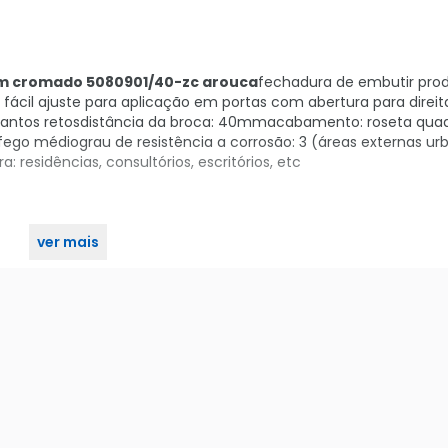
m cromado 5080901/40-zc arouca
fechadura de embutir pro
 fácil ajuste para aplicação em portas com abertura para direit
 cantos retosdistância da broca: 40mmacabamento: roseta qua
ego médiograu de resistência a corrosão: 3 (áreas externas ur
 residências, consultórios, escritórios, etc
ver mais
mm cromado 5080901/40-zc arouca