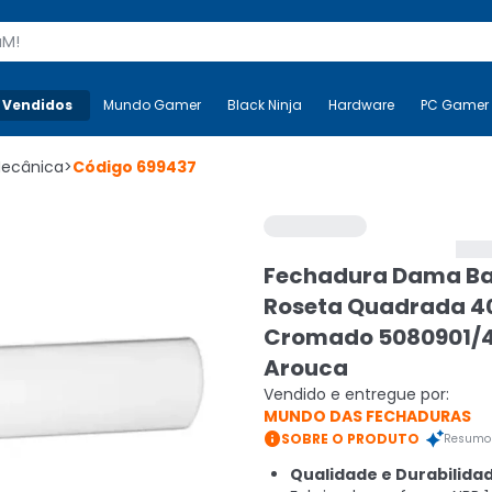
s
 Vendidos
Mais-v-
Mundo Gamer
Mundo Gamer
Black Ninja
Black Ninja
Hardware
Hardware
PC Gamer
Mecânica
>
Código
699437
Fechadura Dama Ba
Roseta Quadrada 
Cromado 5080901/
Arouca
Vendido e entregue por:
MUNDO DAS FECHADURAS

SOBRE O PRODUTO
Resumo 
Qualidade e Durabilidad