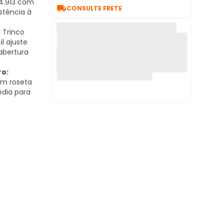
4.913 com

CONSULTE FRETE
stência à
:
Trinco
il ajuste
abertura
ro:
m roseta
dia para