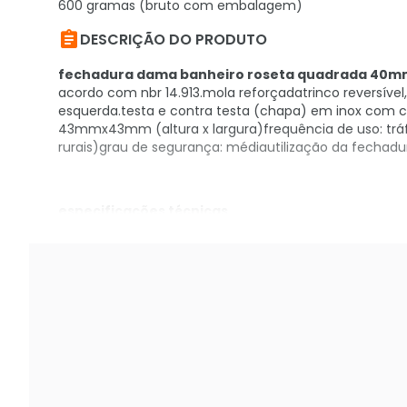
600 gramas (bruto com embalagem)

DESCRIÇÃO DO PRODUTO
fechadura dama banheiro roseta quadrada 40m
acordo com nbr 14.913.mola reforçadatrinco reversível,
esquerda.testa e contra testa (chapa) em inox com
43mmx43mm (altura x largura)frequência de uso: tráf
rurais)grau de segurança: médiautilização da fechadura:
especificações técnicas
fechadura dama banheiro roseta quadrada 40