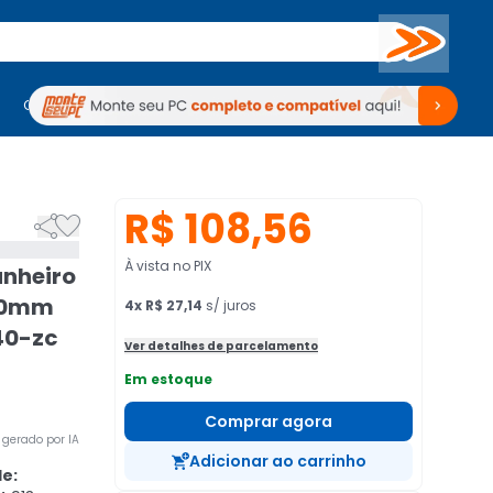
Buscar
PC Gamer
Computadores
Computadores
Periféricos
Periféricos
TV
Venda no KaBuM!
TV
Venda no KaBuM!
R$ 108,56


À vista no PIX
nheiro
40mm
4
x
R$ 27,14
s/ juros
40-zc
Ver detalhes de parcelamento
Em estoque
Comprar agora
gerado por IA
Adicionar ao carrinho
e: