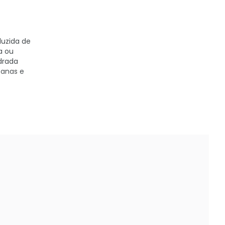
duzida de
a ou
drada
banas e