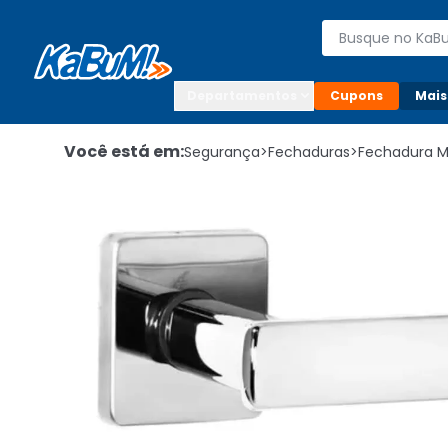
Enviar para:

Buscar produto
Digite o CEP

Departamentos
Cupons
Mais
Você está em:
Segurança
>
Fechaduras
>
Fechadura 