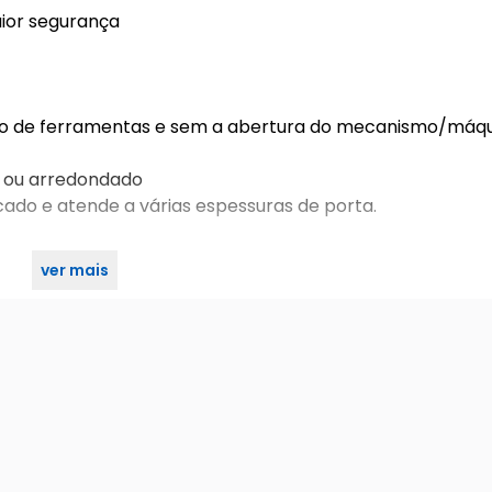
aior segurança
zação de ferramentas e sem a abertura do mecanismo/máq
o ou arredondado
ado e atende a várias espessuras de porta.
ver mais
 preto fosco 841e81755pf 3f