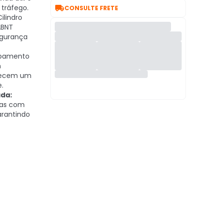

 tráfego.
CONSULTE FRETE
ilindro
ABNT
gurança
bamento
m
erecem um
.
da:
tas com
garantindo