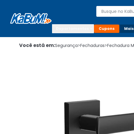
Enviar para:

Buscar produto
Digite o CEP

Departamentos
Cupons
Mais
Você está em:
Segurança
>
Fechaduras
>
Fechadura 