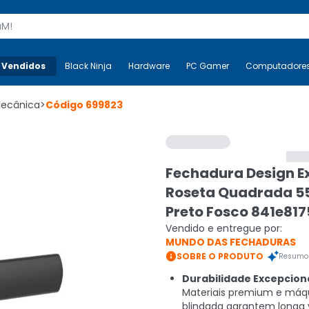
s
 Vendidos
Mais-v-
Black Ninja
Black Ninja
Hardware
Hardware
PC Gamer
PC Gamer
Computadore
Co
Mecânica
>
Código
699823
Fechadura Design E
Roseta Quadrada 
Preto Fosco 841e817
Vendido e entregue por:
MUNDO DAS FECHADURAS

SOBRE O PRODUTO
Resumo 
Durabilidade Excepciona
Materiais premium e máq
blindada garantem longa v