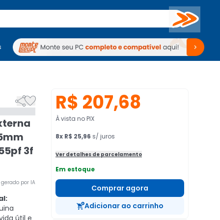
Buscar
s
mputadores
Periféricos
Periféricos
TV
Venda no KaBuM!
TV
Venda no KaBuM!
R$ 207,68


À vista no PIX
xterna
55mm
8
x
R$ 25,96
s/ juros
55pf 3f
Ver detalhes de parcelamento
Em estoque
gerado por IA
Comprar agora
l:
Adicionar ao carrinho
uina
ida útil e