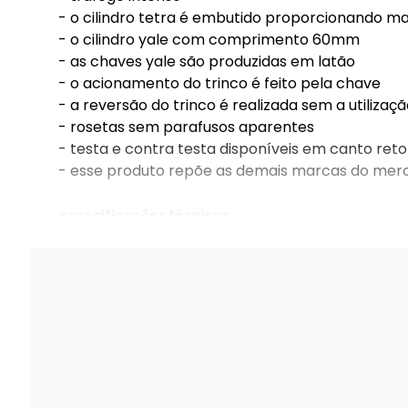
- o cilindro tetra é embutido proporcionando m
- o cilindro yale com comprimento 60mm
- as chaves yale são produzidas em latão
- o acionamento do trinco é feito pela chave
- a reversão do trinco é realizada sem a utili
- rosetas sem parafusos aparentes
- testa e contra testa disponíveis em canto ret
- esse produto repõe as demais marcas do merc
especificações técnicas
fechadura design externa roseta quadrada 55mm