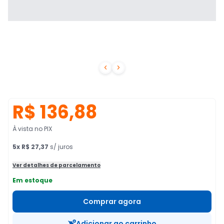


R$ 136,88
À vista no PIX
5
x
R$ 27,37
s/ juros
Ver detalhes de parcelamento
Em estoque
Comprar agora
Adicionar ao carrinho