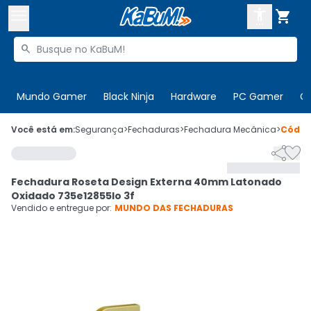



Buscar produtos


Enviar para:
Digite o CEP
Mundo Gamer
Black Ninja
Hardware
PC Gamer
C

Olá. Acesse sua conta
Você está em:
Segurança
>
Fechaduras
>
Fechadura Mecânica
>
Códi


ENTRE

Departamentos
Fechadura Roseta Design Externa 40mm Latonado
CADASTRE-SE
Cupons

Oxidado 735e12855lo 3f
Vendido e entregue por:
MUNDO DAS FECHADURAS
Mais Vendidos

Ativar tradutor em libras
