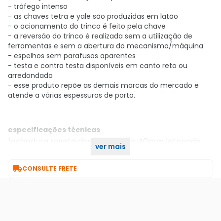
- tráfego intenso
- as chaves tetra e yale são produzidas em latão
- o acionamento do trinco é feito pela chave
- a reversão do trinco é realizada sem a utilização de
ferramentas e sem a abertura do mecanismo/máquina
- espelhos sem parafusos aparentes
- testa e contra testa disponíveis em canto reto ou
arredondado
- esse produto repõe as demais marcas do mercado e
atende a várias espessuras de porta.
especificações técnicas
fechadura roseta design externa 40mm latonado
ver mais
oxidado 735e12855lo 3f

CONSULTE FRETE