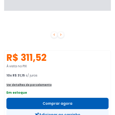


R$ 311,52
À vista no PIX
10
x
R$ 31,15
s/ juros
Ver detalhes de parcelamento
Em estoque
Comprar agora
Adicionar ao carrinho