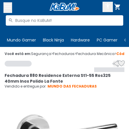



Buscar produtos


Enviar para:
Digite o CEP
Mundo Gamer
Black Ninja
Hardware
PC Gamer
C

Olá. Acesse sua conta
Você está em:
Segurança
>
Fechaduras
>
Fechadura Mecânica
>
Códi


ENTRE

Departamentos
Fechadura 880 Residence Externa St1-55 Ros325
CADASTRE-SE
Cupons

40mm Inox Polido La Fonte
Vendido e entregue por:
MUNDO DAS FECHADURAS
Mais Vendidos

Ativar tradutor em libras
