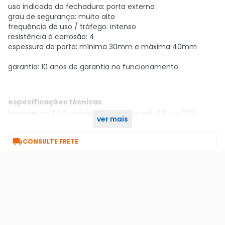
uso indicado da fechadura: porta externa
grau de segurança: muito alto
frequência de uso / tráfego: intenso
resistência à corrosão: 4
espessura da porta: mínima 30mm e máxima 40mm
garantia: 10 anos de garantia no funcionamento
especificações técnicas
fechadura 880 residence externa st1-55 ros325
ver mais
40mm inox polido la fonte

CONSULTE FRETE