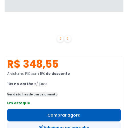


R$ 348,55
À vista no PIX
com
5
% de desconto
10
x no cartão
s/ juros
Ver detalhes de parcelamento
Em estoque
Comprar agora
Adicionar ao carrinho