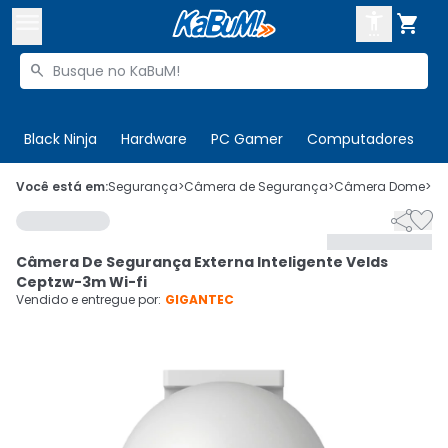



Buscar produtos


Enviar para:
Digite o CEP
Black Ninja
Hardware
PC Gamer
Computadores
P

Olá. Acesse sua conta
Você está em:
Segurança
>
Câmera de Segurança
>
Câmera Dome
>
C


ENTRE

Departamentos
Câmera De Segurança Externa Inteligente Velds
CADASTRE-SE
Cupons

Ceptzw-3m Wi-fi
Vendido e entregue por:
GIGANTEC
Mais Vendidos

Ativar tradutor em libras
