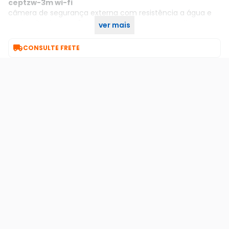
ceptzw-3m wi-fi
câmera de segurança externa com resistência a água e
poeira. Conta com funcionalidade ptz, que permite o
ver mais
usuário mover a câmera remotamente através do app.

CONSULTE FRETE