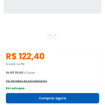


R$ 122,40
À vista no PIX
4
x
R$ 30,60
s/ juros
Ver detalhes de parcelamento
Em estoque
Comprar agora