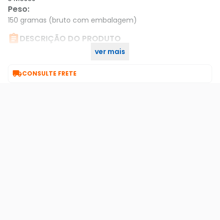
Peso
:
150 gramas (bruto com embalagem)

DESCRIÇÃO DO PRODUTO
ver mais
Maiúscula no início de cada parágrafo

CONSULTE FRETE