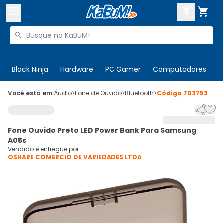



Buscar produtos


Enviar para:
Digite o CEP
Black Ninja
Hardware
PC Gamer
Computadores
P

Olá. Acesse sua conta
Você está em:
Áudio
>
Fone de Ouvido
>
Bluetooth
>
Código
703753


ENTRE

Departamentos
Fone Ouvido Preto LED Power Bank Para Samsung
CADASTRE-SE
Cupons

A05s
Vendido e entregue por:
OSHARE COMERCIO DE VARIEDADES LTDA
Mais Vendidos

Ativar tradutor em libras
