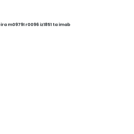
a m0979l r0096 iz1851 ta imab