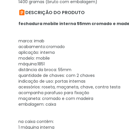
1400 gramas (bruto com embalagem)

DESCRIÇÃO DO PRODUTO
fechadura mobile interna 55mm cromado e madeir
marca: imab
acabamento:cromado
aplicação: interna
modelo: mobile
máquina:1851
distãncia da broca: 55mm
quantidade de chaves: com 2 chaves
indicação de uso: portas internas
acessórios: roseta, maçaneta, chave, contra testa
acompanha parafuso para fixação
maçaneta: cromado e com madeira
embalagem: caixa
na caixa contêm:
1 máquina interna