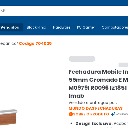
s
 Vendidos
Mais-v-
Black Ninja
Black Ninja
Hardware
Hardware
PC Gamer
PC Gamer
Computadore
Co
Mecânica
>
Código
704025
Fechadura Mobile I
55mm Cromado E M
M0979l R0096 Iz1851
Imab
Vendido e entregue por:
MUNDO DAS FECHADURAS

SOBRE O PRODUTO
Resumo 
Design Exclusivo:
Acaba