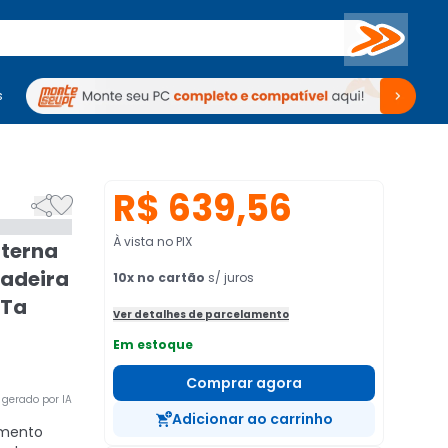
Buscar
s
mputadores
Periféricos
Periféricos
TV
Venda no KaBuM!
TV
Venda no KaBuM!
R$ 639,56


À vista no PIX
nterna
adeira
10
x no cartão
s/ juros
 Ta
Ver detalhes de parcelamento
Em estoque
Comprar agora
gerado por IA
Adicionar ao carrinho
mento