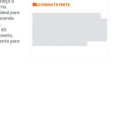
ealça a

CONSULTE FRETE
rna.
Ideal para
recendo
.
:
Kit
oseta,
onto para