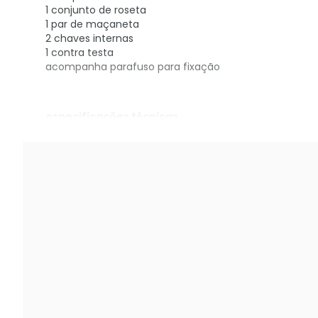
1 conjunto de roseta
1 par de maçaneta
2 chaves internas
1 contra testa
acompanha parafuso para fixação
especificações técnicas
fechadura mobile interna 55mm cromado e madei