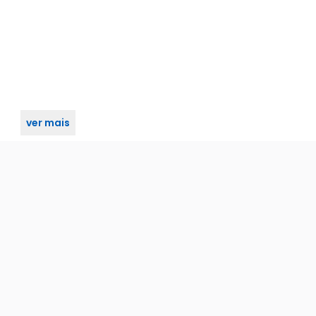
ver mais
ra m0979l r0096 iz1851 ta imab