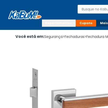
Enviar para:

Buscar produto
Digite o CEP

Departamentos
Cupons
Mais
Você está em:
Segurança
>
Fechaduras
>
Fechadura 