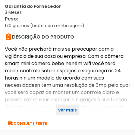
Garantia do Fornecedor
3 Meses
Peso
:
170 gramas (bruto com embalagem)

DESCRIÇÃO DO PRODUTO
Você não precisará mais se preocupar com a
vigilância de sua casa ou empresa. Com a câmera
smart mini câmera bebe neném wifi você terá
maior controle sobre espaços e segurança as 24
horas.n n um modelo de acordo com suas
necessidadesn tem uma resolução de 3mp pela qual
você será capaz de manter um controle claro e
preciso sobre seus espaços.n n graças à sua função
de visão noturna incluída, você não precisará mais
ver mais
se preocupar com a iluminação dos seus espaços!

CONSULTE FRETE