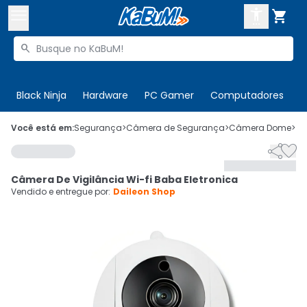



Buscar produtos


Enviar para:
Digite o CEP
Black Ninja
Hardware
PC Gamer
Computadores
P

Olá. Acesse sua conta
Você está em:
Segurança
>
Câmera de Segurança
>
Câmera Dome
>
C


ENTRE

Departamentos
Câmera De Vigilância Wi-fi Baba Eletronica
CADASTRE-SE
Cupons

Vendido e entregue por:
Daileon Shop
Mais Vendidos

Ativar tradutor em libras
