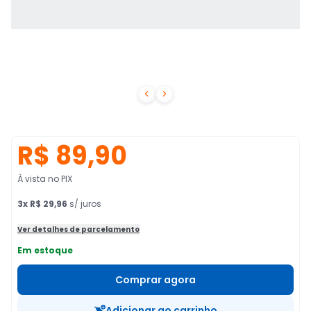


R$ 89,90
À vista no PIX
3
x
R$ 29,96
s/ juros
Ver detalhes de parcelamento
Em estoque
Comprar agora
Adicionar ao carrinho