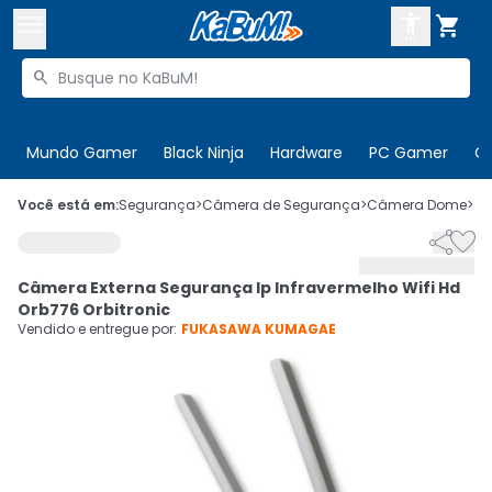



Buscar produtos


Enviar para:
Digite o CEP
Mundo Gamer
Black Ninja
Hardware
PC Gamer
C

Olá. Acesse sua conta
Você está em:
Segurança
>
Câmera de Segurança
>
Câmera Dome
>
C


ENTRE

Departamentos
Câmera Externa Segurança Ip Infravermelho Wifi Hd
CADASTRE-SE
Cupons

Orb776 Orbitronic
Vendido e entregue por:
FUKASAWA KUMAGAE
Mais Vendidos

Ativar tradutor em libras
