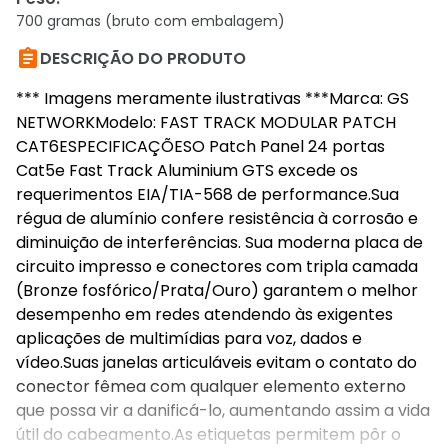
700 gramas (bruto com embalagem)

DESCRIÇÃO DO PRODUTO
*** Imagens meramente ilustrativas ***Marca: GS
NETWORKModelo: FAST TRACK MODULAR PATCH
CAT6ESPECIFICAÇÕESO Patch Panel 24 portas
Cat5e Fast Track Aluminium GTS excede os
requerimentos EIA/TIA-568 de performance.Sua
régua de alumínio confere resistência à corrosão e
diminuição de interferências. Sua moderna placa de
circuito impresso e conectores com tripla camada
(Bronze fosfórico/Prata/Ouro) garantem o melhor
desempenho em redes atendendo às exigentes
aplicações de multimídias para voz, dados e
vídeo.Suas janelas articuláveis evitam o contato do
conector fêmea com qualquer elemento externo
que possa vir a danificá-lo, aumentando assim a vida
útil do cabeamento.As etiquetas permitem pôr o