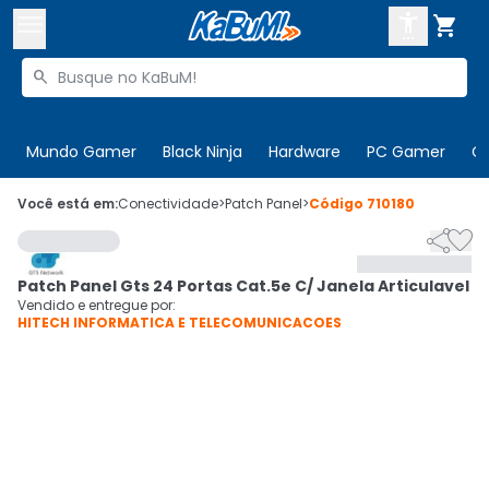



Buscar produtos


Enviar para:
Digite o CEP
Mundo Gamer
Black Ninja
Hardware
PC Gamer
C

Olá. Acesse sua conta
Você está em:
Conectividade
>
Patch Panel
>
Código
710180


ENTRE

Departamentos
Patch Panel Gts 24 Portas Cat.5e C/ Janela Articulavel
CADASTRE-SE
Cupons

Vendido e entregue por:
HITECH INFORMATICA E TELECOMUNICACOES
Mais Vendidos

Ativar tradutor em libras
