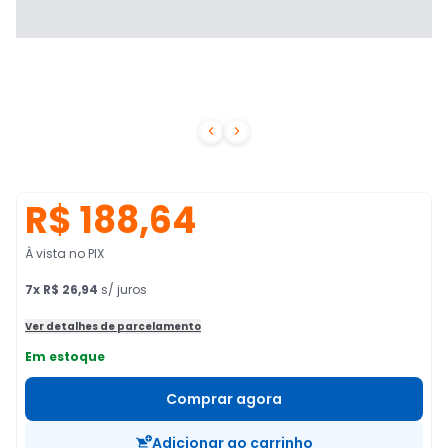


R$ 188,64
À vista no PIX
7
x
R$ 26,94
s/ juros
Ver detalhes de parcelamento
Em estoque
Comprar agora
Adicionar ao carrinho