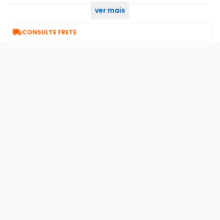
número do ponto ou nome usuário de modo legível,
ver mais
permitindo melhor identificação e fácil manutenção.

CONSULTE FRETE