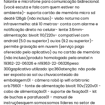
falante e microfone para comunicação bidirecional.
(você escuta e fala com quem estiver no
ambiente)- suporta cartão de memória micro sd
deaté 128gb (não incluso)- visão noturna com
infravermelho: até 10 metros- conta com alarme e
notificação direto no celular- lente 3.6mm-
alimentação: bivolt 110/220v- compatível com
android (5.0 ou superior) ou ios (9.2 ou superior)-
permite gravação em nuvem (serviço pago
oferecido pelo aplicativo) ou no cartão de memória
(não incluso)produto homologado pela anatel n
19362-22-06326 e n19363-22-06326peso:
300gaplicativo utilizado: ipc360atenção: não pode
ser exposta ao sol ou chuvaconteúdo da
embalagem:01 - câmera robô ip wifi orbitronic
orb76601 - fonte de alimentação bivolt 110v/220v01 -
cabo de alimentação01 - suporte de fixação01 - kit
de buchas e parafusos01 - manual de
instruçõesquem somos:somos líderes no setor de