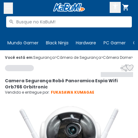



Buscar produtos


Enviar para:
Digite o CEP
Mundo Gamer
Black Ninja
Hardware
PC Gamer
C

Olá. Acesse sua conta
Você está em:
Segurança
>
Câmera de Segurança
>
Câmera Dome
>
C


ENTRE

Departamentos
Camera Segurança Robô Panoramica Espia Wifi
CADASTRE-SE
Cupons

Orb766 Orbitronic
Vendido e entregue por:
FUKASAWA KUMAGAE
Mais Vendidos

Ativar tradutor em libras
