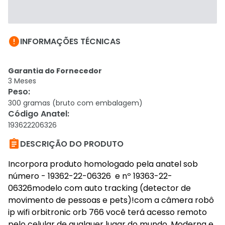

INFORMAÇÕES TÉCNICAS
Garantia do Fornecedor
3 Meses
Peso
:
300 gramas (bruto com embalagem)
Código Anatel
:
193622206326

DESCRIÇÃO DO PRODUTO
Incorpora produto homologado pela anatel sob
número - 19362-22-06326 e nº 19363-22-
06326modelo com auto tracking (detector de
movimento de pessoas e pets)!com a câmera robô
ip wifi orbitronic orb 766 você terá acesso remoto
pelo celular de qualquer lugar do mundo. Moderna e