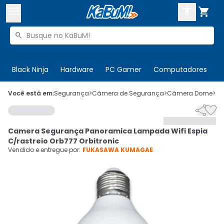



Buscar produtos


Enviar para:
Digite o CEP
Black Ninja
Hardware
PC Gamer
Computadores
P

Olá. Acesse sua conta
Você está em:
Segurança
>
Câmera de Segurança
>
Câmera Dome
>
C


ENTRE

Departamentos
Camera Segurança Panoramica Lampada Wifi Espia
CADASTRE-SE
Cupons

C/rastreio Orb777 Orbitronic
Vendido e entregue por:
FUKASAWA KUMAGAE
Mais Vendidos

Ativar tradutor em libras
