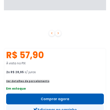


R$ 57,90
À vista no PIX
2
x
R$ 28,95
s/ juros
Ver detalhes de parcelamento
Em estoque
Comprar agora
Adicionar ao carrinho