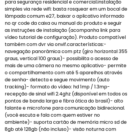
para segurança residencial e comercial.instalação
simples via rede wifi: basta rosquear em um bocal de
lâmpada comum e27, baixar o aplicativo informado
no qr code da caixa ou manual do produto e seguir
as instruções de instalação (acompanha link para
vídeo tutorial de configuração). Produto compatível
também com dvr via onvif.características:-
navegação panorâmica com ptz (giro horizontal 355
graus, vertical 100 graus)- possibilita o acesso de
mais de uma câmera no mesmo aplicativo- permite
o compartilhamento com até 5 aparelhos através
de senha- detecta e segue movimento (auto
tracking)- formato do vídeo: hd 1mp / 1.3mp-
recepção de sinal wifi 2.4ghz (disponível em todos os
pontos de banda larga e fibra ótica do brasil)- alto
falante e microfone para comunicação bidirecional.
(você escuta e fala com quem estiver no
ambiente)- suporta cartão de memória micro sd de
8gb até 128gb (não incluso)- visão noturna com