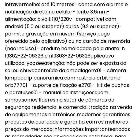
infravermelho: até 10 metros- conta com alarme e
notificação direto no celular- lente 3.6mm-
alimentação: bivolt 110/220v- compatível com
android (5.0 ou superior) ou ios (9.2 ou superior)-
permite gravação em nuvem (serviço pago
oferecido pelo aplicativo) ou no cartão de memória
(não incluso)- produto homologado pela anatel n
19362-22-06326 e n19363-22-06326aplicativo
utilizado: yooseeatenção: não pode ser exposta ao
sol ou chuvaconteúdo da embalagem:01 - câmera
lâmpada ip panorâmica com rastreio orbitronic
orb77701 - suporte de fixação e2701 - kit de buchas
e parafusos01 - manual de instruçõesquem
somos:somos líderes no setor de câmeras de
segurança residencial e comercial.tradição na venda
de equipamentos eletrônicos modernos.garantimos
produtos de qualidade e garantia com os melhores
preços do mercado.informações importantes:todas
as mercadorias são enviadas com nota fiscal para