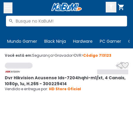



Buscar produtos


Enviar para:
Digite o CEP
Mundo Gamer
Black Ninja
Hardware
PC Gamer
C

Olá. Acesse sua conta
Você está em:
Segurança
>
Gravador
>
DVR
>
Código
713123


ENTRE

Departamentos
Dvr Hikvision Acusense Ids-7204hqhi-m1/xt, 4 Canais,
CADASTRE-SE
Cupons

1080p, 1u, H.265 - 300229414
Vendido e entregue por:
HD Store Oficial
Mais Vendidos

Ativar tradutor em libras
