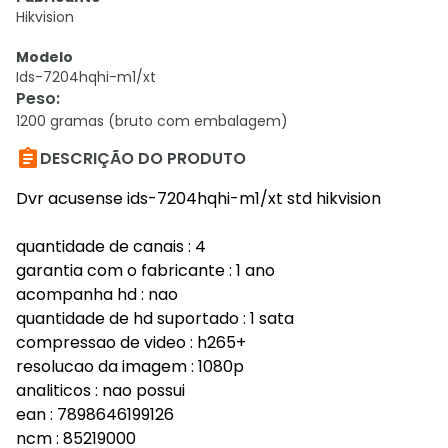
Hikvision
Modelo
Ids-7204hqhi-m1/xt
Peso
:
1200 gramas (bruto com embalagem)

DESCRIÇÃO DO PRODUTO
Dvr acusense ids-7204hqhi-m1/xt std hikvision
quantidade de canais : 4
garantia com o fabricante : 1 ano
acompanha hd : nao
quantidade de hd suportado : 1 sata
compressao de video : h265+
resolucao da imagem : 1080p
analiticos : nao possui
ean : 7898646199126
ncm : 85219000