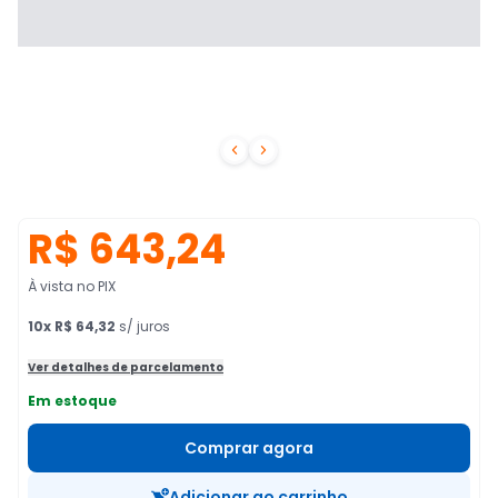


R$ 643,24
À vista no PIX
10
x
R$ 64,32
s/ juros
Ver detalhes de parcelamento
Em estoque
Comprar agora
Adicionar ao carrinho