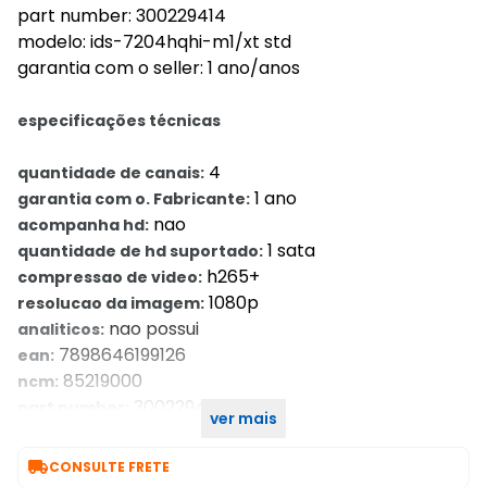
part number: 300229414
modelo: ids-7204hqhi-m1/xt std
garantia com o seller: 1 ano/anos
especificações técnicas
4
quantidade de canais:
1 ano
garantia com o. Fabricante:
nao
acompanha hd:
1 sata
quantidade de hd suportado:
h265+
compressao de video:
1080p
resolucao da imagem:
nao possui
analiticos:
7898646199126
ean:
85219000
ncm:
300229414
part number:
ver mais
1 ano/anos
garantia com o. Seller::

CONSULTE FRETE