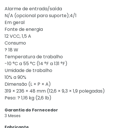
Alarme de entrada/saída
N/A (opcional para suporte);4/1
Em geral
Fonte de energia
12 VCC, 1,5 A
Consumo
? 18 W
Temperatura de trabalho
-10 °C a 55 °C (14 °F a 131 °F)
Umidade de trabalho
10% a 90%
Dimensão (L × P × A)
319 × 236 × 48 mm (12,6 × 9,3 × 1,9 polegadas)
Peso: ? 1,16 kg (2,6 lb)
Garantia do Fornecedor
3 Meses
Fabricante