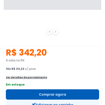


R$ 342,20
À vista no PIX
10
x
R$ 34,22
s/ juros
Ver detalhes de parcelamento
Em estoque
Comprar agora
Adicionar ao carrinho