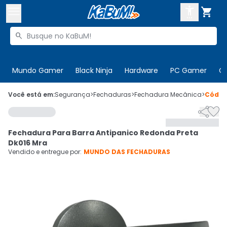



Buscar produtos


Enviar para:
Digite o CEP
Mundo Gamer
Black Ninja
Hardware
PC Gamer
C

Olá. Acesse sua conta
Você está em:
Segurança
>
Fechaduras
>
Fechadura Mecânica
>
Códi


ENTRE

Departamentos
Fechadura Para Barra Antipanico Redonda Preta
CADASTRE-SE
Cupons

Dk016 Mra
Vendido e entregue por:
MUNDO DAS FECHADURAS
Mais Vendidos

Ativar tradutor em libras
