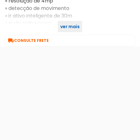
» resolução de 4mp
» detecção de movimento
» ir ativo inteligente de 30m
» áudio bidirecional
ver mais

CONSULTE FRETE