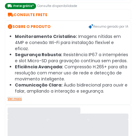

Frete grátis*
Consulte disponibilidade

CONSULTE FRETE

SOBRE O PRODUTO
Resumo gerado por IA
Monitoramento Cristalino:
Imagens nítidas em
4MP e conexão Wi-Fi para instalação flexível e
eficaz.
Segurança Robusta:
Resistência IP67 a intempéries
e slot Micro-SD para gravação contínua sem perdas.
Eficiência Avançada:
Compressão H.265+ para alta
resolução com menor uso de rede e detecção de
movimento inteligente.
Comunicação Clara:
Áudio bidirecional para ouvir e
falar, ampliando a interação e segurança.
Ver mais