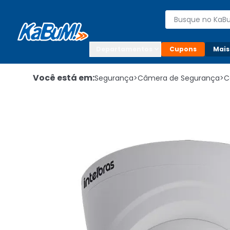
Enviar para:

Buscar produto
Digite o CEP

Departamentos
Cupons
Mais
Você está em:
Segurança
>
Câmera de Segurança
>
C