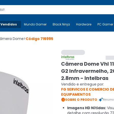
s
 Vendidos
Mais-v-
Mundo Gamer
Mundo Gamer
Black Ninja
Black Ninja
Hardware
Hardware
PC Gamer
âmera Dome
>
Código
715995
Câmera Dome Vhl 11
G2 Infravermelho, 
2.8mm - Intelbras
Vendido e entregue por:
FG SERVICOS E COMERCIO D
EQUIPAMENTOS

SOBRE O PRODUTO
Resumo 
Imagens HD Nítidas:
Visu
detalhe com resolução 72