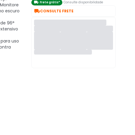

Frete grátis*
Consulte disponibilidade
Monitore

no escuro
CONSULTE FRETE
 de 96°
xtensivo
 para uso
ontra