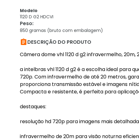
Modelo
1120 D G2 HDCVI
Peso
:
850 gramas (bruto com embalagem)

DESCRIÇÃO DO PRODUTO
Câmera dome vhl 1120 d g2 infravermelho, 20m, 2
a intelbras vhl 1120 d g2 é a escolha ideal par
720p. Com infravermelho de até 20 metros, garan
proporciona transmissão estável e imagens nítida
Compacta e resistente, é perfeita para aplicaçõ
destaques:
resolução hd 720p para imagens mais detalhada
infravermelho de 20m para visão noturna eficie