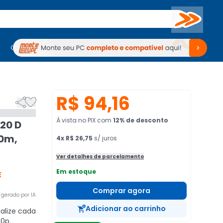
Buscar
PC Gamer
Computadores
Computadores
Periféricos
Periféricos
TV
Venda no KaBuM!
TV
Venda no KaBuM!
R$ 94,16


À vista no PIX
com
12
% de desconto
20 D
20m,
4
x
R$ 26,75
s/ juros
Ver detalhes de parcelamento
Em estoque
E
Comprar agora
gerado por IA
Adicionar ao carrinho
alize cada
0p.