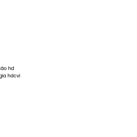
ção hd
gia hdcvi